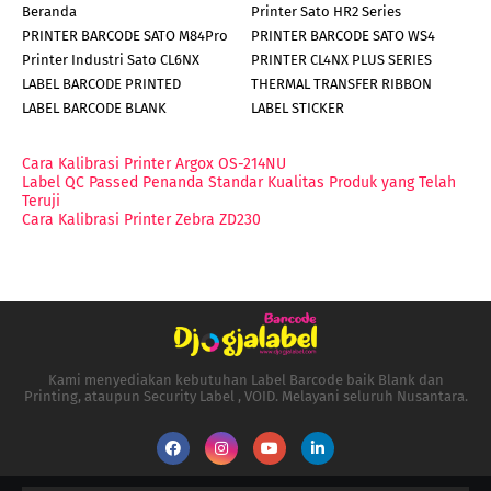
Beranda
Printer Sato HR2 Series
PRINTER BARCODE SATO M84Pro
PRINTER BARCODE SATO WS4
Printer Industri Sato CL6NX
PRINTER CL4NX PLUS SERIES
LABEL BARCODE PRINTED
THERMAL TRANSFER RIBBON
LABEL BARCODE BLANK
LABEL STICKER
Cara Kalibrasi Printer Argox OS-214NU
Label QC Passed Penanda Standar Kualitas Produk yang Telah
Teruji
Cara Kalibrasi Printer Zebra ZD230
Kami menyediakan kebutuhan Label Barcode baik Blank dan
Printing, ataupun Security Label , VOID. Melayani seluruh Nusantara.