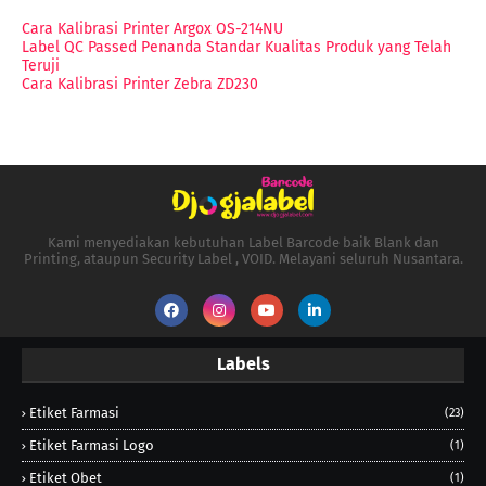
Cara Kalibrasi Printer Argox OS-214NU
Label QC Passed Penanda Standar Kualitas Produk yang Telah
Teruji
Cara Kalibrasi Printer Zebra ZD230
Kami menyediakan kebutuhan Label Barcode baik Blank dan
Printing, ataupun Security Label , VOID. Melayani seluruh Nusantara.
Labels
Etiket Farmasi
(23)
Etiket Farmasi Logo
(1)
Etiket Obet
(1)