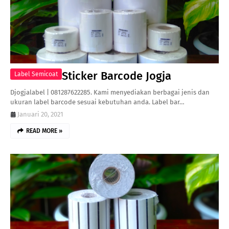
Sticker Barcode Jogja
Label Semicoat
Djogjalabel | 081287622285. Kami menyediakan berbagai jenis dan
ukuran label barcode sesuai kebutuhan anda. Label bar…
Januari 20, 2021
READ MORE »