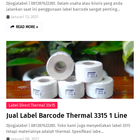
Djogjalabel | 081287622285. Dalam usaha atau bisnis yang anda
jalankan saat ini penggunaan label barcode sangat penting…
Januari 13, 2021
READ MORE »
Label Direct Thermal 33x15
Jual Label Barcode Thermal 3315 1 Line
Djogjalabel | 081287622285. Toko kami juga menyediakan label 3315
tetapi materialnya adalah thermal. Spesifikasi labe…
Januari 08, 2021