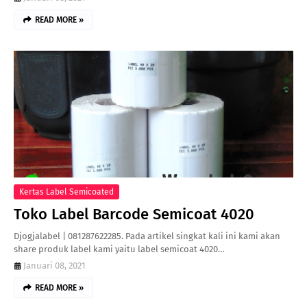
READ MORE »
Kertas Label Semicoated
Toko Label Barcode Semicoat 4020
Djogjalabel | 081287622285. Pada artikel singkat kali ini kami akan
share produk label kami yaitu label semicoat 4020…
Januari 08, 2021
READ MORE »