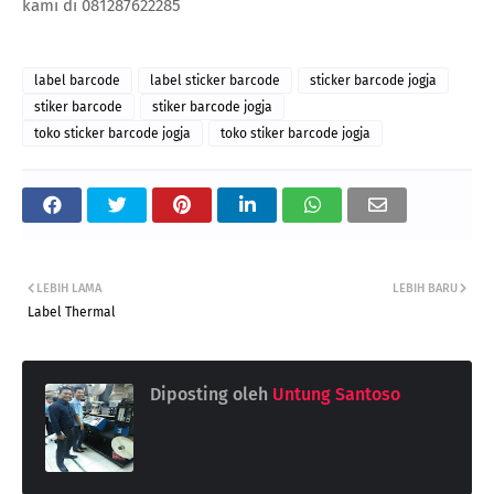
kami di 081287622285
label barcode
label sticker barcode
sticker barcode jogja
stiker barcode
stiker barcode jogja
toko sticker barcode jogja
toko stiker barcode jogja
LEBIH LAMA
LEBIH BARU
Label Thermal
Diposting oleh
Untung Santoso