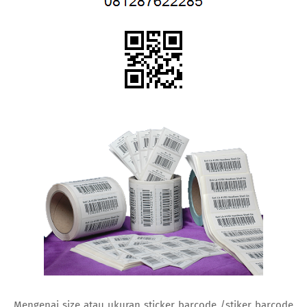
Mengenai size atau ukuran sticker barcode /stiker barcode