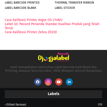
LABEL BARCODE PRINTED
THERMAL TRANSFER RIBBON
LABEL BARCODE BLANK
LABEL STICKER
Cara Kalibrasi Printer Argox OS-214NU
Label QC Passed Penanda Standar Kualitas Produk yang Telah
Teruji
Cara Kalibrasi Printer Zebra ZD230
Kami menyediakan kebutuhan Label Barcode baik Blank dan
Printing, ataupun Security Label , VOID. Melayani seluruh Nusantara.
Labels
Etiket Farmasi
(23)