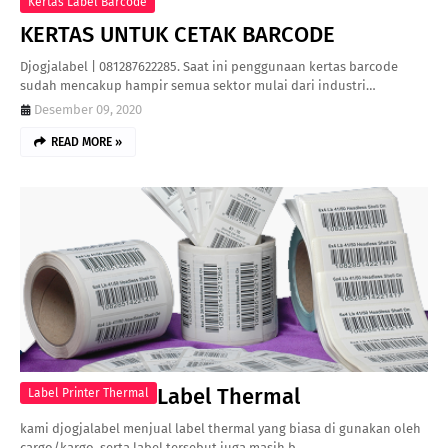
Kertas Label Barcode
KERTAS UNTUK CETAK BARCODE
Djogjalabel | 081287622285. Saat ini penggunaan kertas barcode
sudah mencakup hampir semua sektor mulai dari industri…
Desember 09, 2020
READ MORE »
Label Thermal
Label Printer Thermal
kami djogjalabel menjual label thermal yang biasa di gunakan oleh
cargo/kargo, serta label tersebut juga masih b…