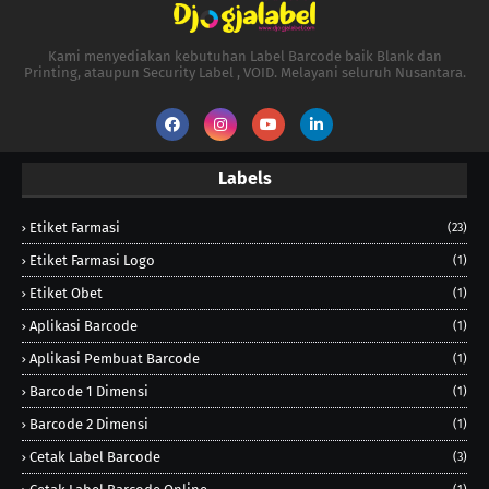
Kami menyediakan kebutuhan Label Barcode baik Blank dan
Printing, ataupun Security Label , VOID. Melayani seluruh Nusantara.
Labels
Etiket Farmasi
(23)
Etiket Farmasi Logo
(1)
Etiket Obet
(1)
Aplikasi Barcode
(1)
Aplikasi Pembuat Barcode
(1)
Barcode 1 Dimensi
(1)
Barcode 2 Dimensi
(1)
Cetak Label Barcode
(3)