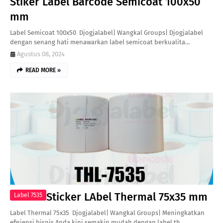
Stiker Label Barcode Semicoat 100x50
mm
Label Semicoat 100x50 Djogjalabel| Wangkal Groups| Djogjalabel
dengan senang hati menawarkan label semicoat berkualita…
Agustus 08, 2024
READ MORE »
Sticker LAbel Thermal 75x35 mm
Label 7535
Label Thermal 75x35 Djogjalabel| Wangkal Groups| Meningkatkan
efisiensi bisnis Anda kini semakin mudah dengan label th…