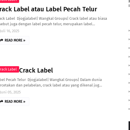
rack Label atau Label Pecah Telur
ack Label Djogjalabel| Wangkal Groups| Crack label atau biasa
sebut juga dengan label pecah telur, merupakan label…
Juli 16, 2025
READ MORE »
Crack Label
rack Label
bel Pecah Telur Djogjalabel| Wangkal Groups| Dalam dunia
rcetakan dan pelabelan, crack label atau yang dikenal jug…
Juni 05, 2025
READ MORE »