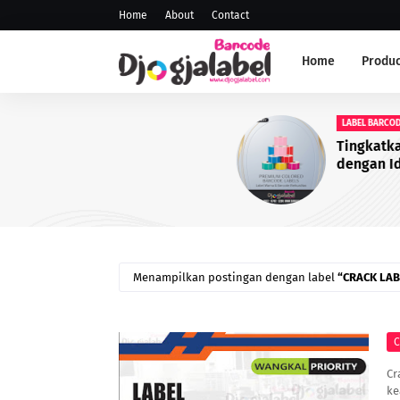
Home
About
Contact
Home
Produc
LABEL BARCODE
Tingkatkan Daya Tarik Pro
dengan Identitas yang Lebi
Profesional
Menampilkan postingan dengan label
CRACK LAB
C
Cr
ke