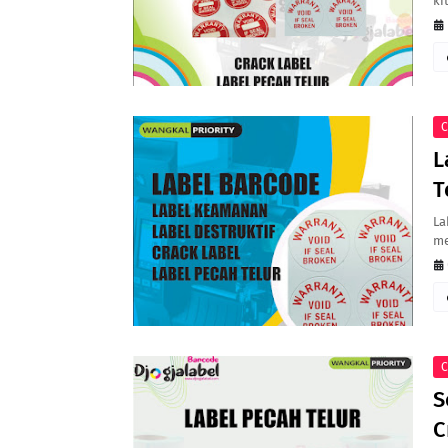
ki
C
L
T
La
me
C
S
C