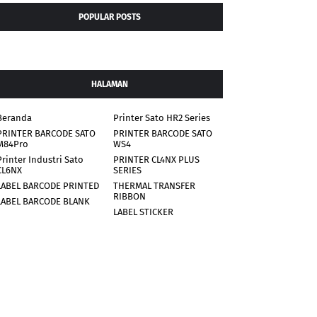
POPULAR POSTS
HALAMAN
Beranda
Printer Sato HR2 Series
PRINTER BARCODE SATO
PRINTER BARCODE SATO
M84Pro
WS4
Printer Industri Sato
PRINTER CL4NX PLUS
CL6NX
SERIES
LABEL BARCODE PRINTED
THERMAL TRANSFER
RIBBON
LABEL BARCODE BLANK
LABEL STICKER