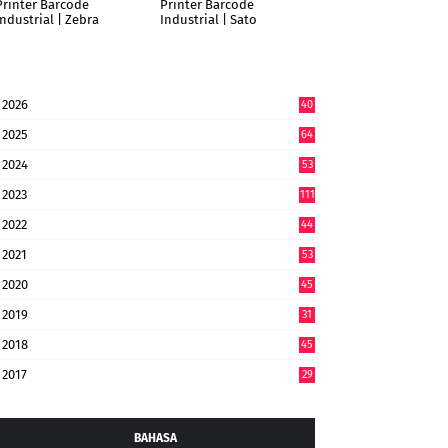
Printer Barcode
Printer Barcode
Industrial | Zebra
Industrial | Sato
2026
40
6
2025
64
7
2024
53
9
2023
111
2022
44
7
2021
53
2020
45
2019
31
2018
45
2017
29
BAHASA