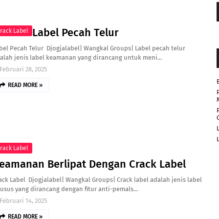
Label Pecah Telur
rack Label
bel Pecah Telur Djogjalabel| Wangkal Groups| Label pecah telur
alah jenis label keamanan yang dirancang untuk meni…
Februari 28, 2025
READ MORE »
rack Label
eamanan Berlipat Dengan Crack Label
ack Label Djogjalabel| Wangkal Groups| Crack label adalah jenis label
usus yang dirancang dengan fitur anti-pemals…
Februari 14, 2025
READ MORE »