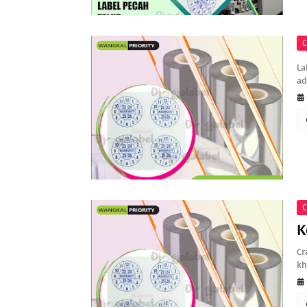
C
La
ad
C
K
Cr
kh