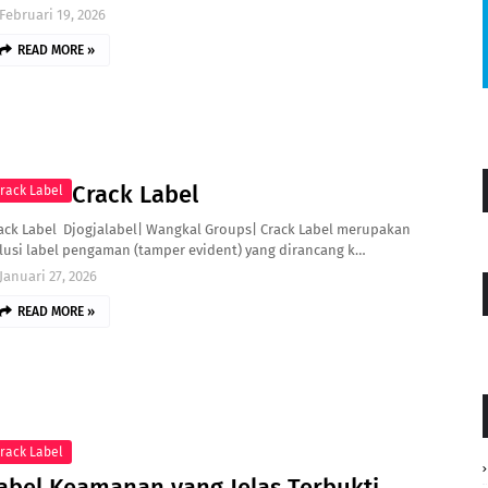
Februari 19, 2026
READ MORE »
Crack Label
rack Label
ack Label Djogjalabel| Wangkal Groups| Crack Label merupakan
lusi label pengaman (tamper evident) yang dirancang k…
Januari 27, 2026
READ MORE »
rack Label
abel Keamanan yang Jelas Terbukti