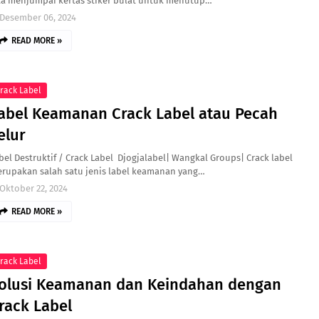
ta menjumpai kertas stiker bulat untuk menutup…
Desember 06, 2024
READ MORE »
rack Label
abel Keamanan Crack Label atau Pecah
elur
bel Destruktif / Crack Label Djogjalabel| Wangkal Groups| Crack label
rupakan salah satu jenis label keamanan yang…
Oktober 22, 2024
READ MORE »
rack Label
olusi Keamanan dan Keindahan dengan
rack Label