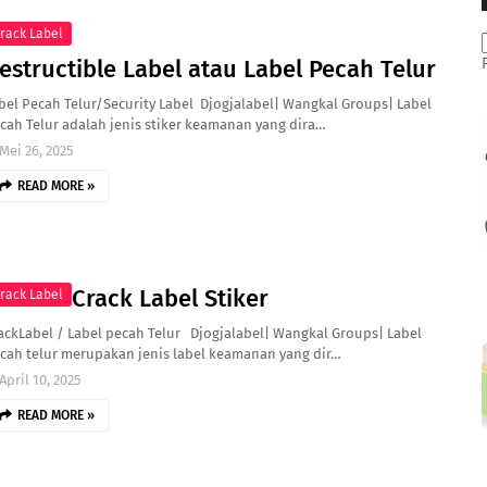
rack Label
estructible Label atau Label Pecah Telur
bel Pecah Telur/Security Label Djogjalabel| Wangkal Groups| Label
cah Telur adalah jenis stiker keamanan yang dira…
Mei 26, 2025
READ MORE »
Crack Label Stiker
rack Label
ackLabel / Label pecah Telur Djogjalabel| Wangkal Groups| Label
cah telur merupakan jenis label keamanan yang dir…
April 10, 2025
READ MORE »