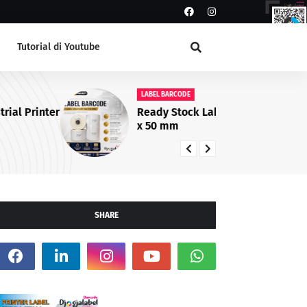
Tutorial di Youtube
LABEL BARCODE
LA
Ready Stock Label Semicoat 100
La
x 50 mm
da
SHARE