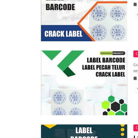
C
Cr
so
C
L