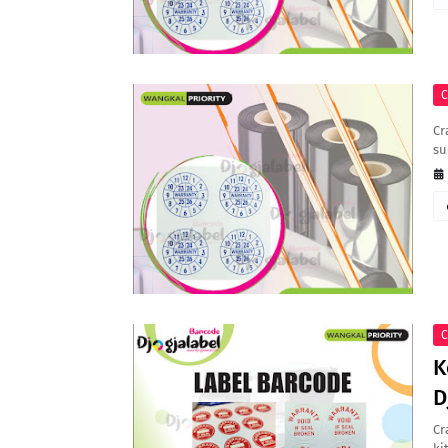
C
Cr
su
C
K
D
Cr