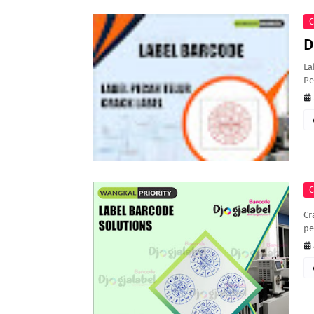
C
D
La
Pe
C
Cr
pe