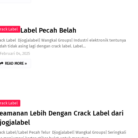
Label Pecah Belah
rack Label
ack Label Djogjalabel| Wangkal Groups| Industri elektronik tentunya
dah tidak asing lagi dengan crack label. Label…
Februari 04, 2025
READ MORE »
rack Label
eamanan Lebih Dengan Crack Label dari
jogjalabel
ack Label/Label Pecah Telur Djogjalabel| Wangkal Groups| Seringkali