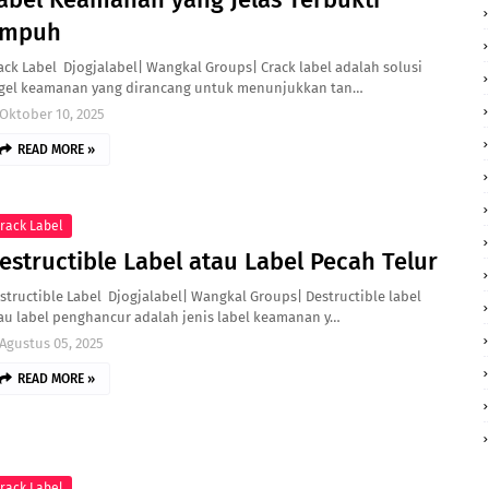
mpuh
ack Label Djogjalabel| Wangkal Groups| Crack label adalah solusi
gel keamanan yang dirancang untuk menunjukkan tan…
Oktober 10, 2025
READ MORE »
rack Label
estructible Label atau Label Pecah Telur
structible Label Djogjalabel| Wangkal Groups| Destructible label
au label penghancur adalah jenis label keamanan y…
Agustus 05, 2025
READ MORE »
rack Label