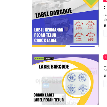
C
Cr
di
C
La
pe