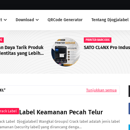
t
Download
QRCode Generator
Tentang Djogjalabel
PRINTER BARCODE
duk
SATO CL4NX Pro Industrial Printer
h
EL
Tunjukkan semua
Label Keamanan Pecah Telur
rack Label
ack Label Djogjalabel| Wangkal Groups| Crack label adalah jenis label
amanan (security label) yang dirancang denga…