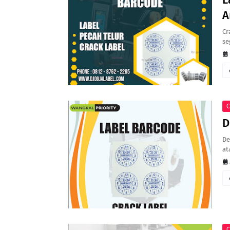
A
Cr
se
C
D
De
at
C