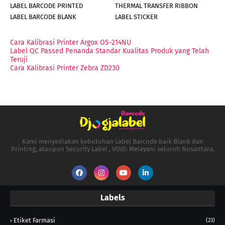
LABEL BARCODE PRINTED
THERMAL TRANSFER RIBBON
LABEL BARCODE BLANK
LABEL STICKER
Cara Kalibrasi Printer Argox OS-214NU
Label QC Passed Penanda Standar Kualitas Produk yang Telah
Teruji
Cara Kalibrasi Printer Zebra ZD230
Kami menyediakan kebutuhan Label Barcode baik Blank dan
Printing, ataupun Security Label , VOID. Melayani seluruh Nusantara.
Labels
Etiket Farmasi
(23)