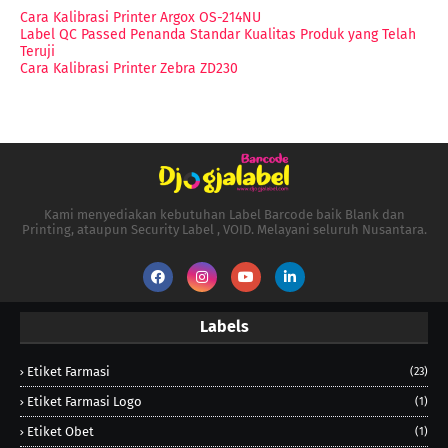
Cara Kalibrasi Printer Argox OS-214NU
Label QC Passed Penanda Standar Kualitas Produk yang Telah
Teruji
Cara Kalibrasi Printer Zebra ZD230
Kami menyediakan kebutuhan Label Barcode baik Blank dan
Printing, ataupun Security Label , VOID. Melayani seluruh Nusantara.
Labels
Etiket Farmasi
(23)
Etiket Farmasi Logo
(1)
Etiket Obet
(1)