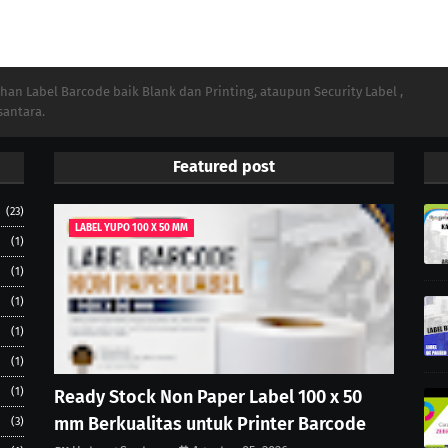
n Label Barcode baik Blank dan Printing, ataupun Security Label ,
santara.
Featured post
(23)
LABEL YUPO 100 X 50 MM
(1)
(1)
(1)
(1)
(1)
(1)
Ready Stock Non Paper Label 100 x 50
mm Berkualitas untuk Printer Barcode
(3)