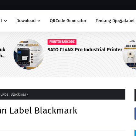
t
Download
QRCode Generator
Tentang Djogjalabel
PRINTER BARCODE
duk
SATO CL4NX Pro Industrial Printer
h
 Label Blackmark
an Label Blackmark