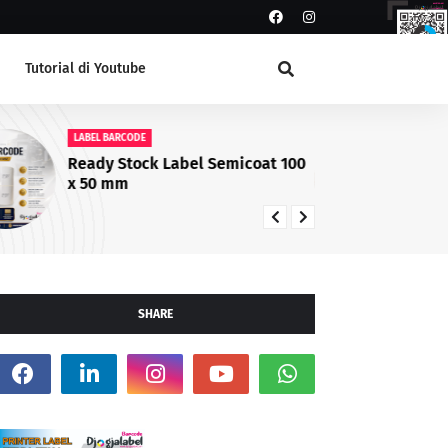
Tutorial di Youtube
LABEL BARCODE
LA
Ready Stock Label Semicoat 100
La
x 50 mm
da
SHARE