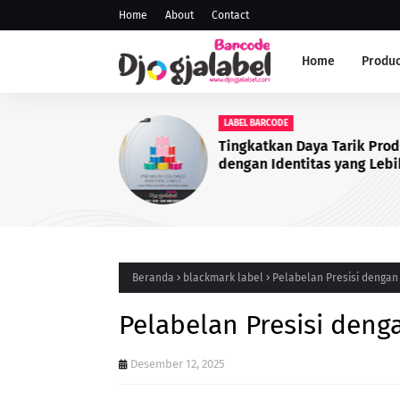
Home
About
Contact
Home
Produc
LABEL BARCODE
Tingkatkan Daya Tarik Pro
dengan Identitas yang Lebi
Profesional
Beranda
blackmark label
Pelabelan Presisi dengan
Pelabelan Presisi deng
Desember 12, 2025