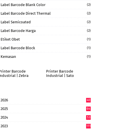
Label Barcode Blank Color
(2)
Label Barcode Direct Thermal
(2)
Label Semicoated
(2)
Label Barcode Harga
(2)
Etiket Obet
(1)
Label Barcode Block
(1)
Kemasan
(1)
Printer Barcode
Printer Barcode
Industrial | Zebra
Industrial | Sato
2026
40
6
2025
64
7
2024
53
9
2023
111