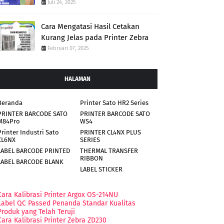
Juli 24, 2025
Cara Mengatasi Hasil Cetakan
Kurang Jelas pada Printer Zebra
Februari 07, 2025
HALAMAN
Beranda
Printer Sato HR2 Series
PRINTER BARCODE SATO
PRINTER BARCODE SATO
M84Pro
WS4
Printer Industri Sato
PRINTER CL4NX PLUS
CL6NX
SERIES
LABEL BARCODE PRINTED
THERMAL TRANSFER
RIBBON
LABEL BARCODE BLANK
LABEL STICKER
Cara Kalibrasi Printer Argox OS-214NU
Label QC Passed Penanda Standar Kualitas
Produk yang Telah Teruji
Cara Kalibrasi Printer Zebra ZD230