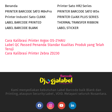
Beranda
Printer Sato HR2 Series
PRINTER BARCODE SATO M84Pro
PRINTER BARCODE SATO WS4
Printer Industri Sato CL6NX
PRINTER CL4NX PLUS SERIES
LABEL BARCODE PRINTED
THERMAL TRANSFER RIBBON
LABEL BARCODE BLANK
LABEL STICKER
Cara Kalibrasi Printer Argox OS-214NU
Label QC Passed Penanda Standar Kualitas Produk yang Telah
Teruji
Cara Kalibrasi Printer Zebra ZD230
Kami menyediakan kebutuhan Label Barcode baik Blank dan
Printing, ataupun Security Label , VOID. Melayani seluruh Nusantara.