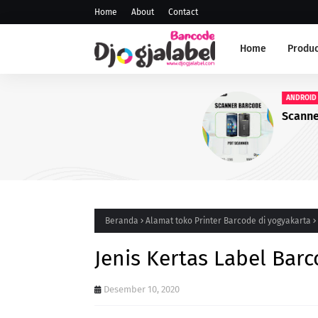
Home
About
Contact
Home
Produc
ANDROID SCANNER
Scanner PDT
Beranda
Alamat toko Printer Barcode di yogyakarta
Jenis Kertas Label Bar
Desember 10, 2020