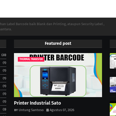
n Label Barcode baik Blank dan Printing, ataupun Security Label ,
santara.
Featured post
(23)
THERMAL TRANSFER
(1)
(1)
(1)
(1)
(1)
(1)
Printer Industrial Sato
(3)
Untung Santoso
Agustus 07, 2026