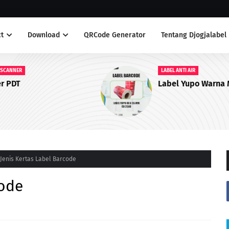
t
Download
QRCode Generator
Tentang Djogjalabel
LABEL ANTI AIR
Label Yupo Warna Merah
Jenis Kertas Label Barcode
code