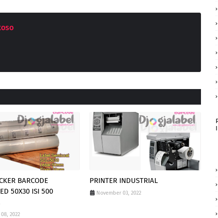
toso
ICKER BARCODE
PRINTER INDUSTRIAL
D 50X30 ISI 500
November 03, 2022
L
08, 2022