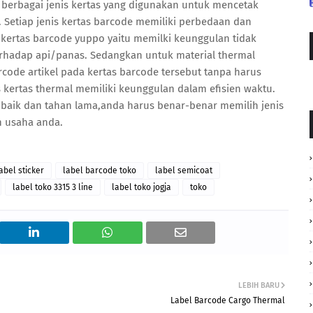
 berbagai jenis kertas yang digunakan untuk mencetak
 Setiap jenis kertas barcode memiliki perbedaan dan
kertas barcode yuppo yaitu memilki keunggulan tidak
rhadap api/panas. Sedangkan untuk material thermal
code artikel pada kertas barcode tersebut tanpa harus
 kertas thermal memiliki keunggulan dalam efisien waktu.
 baik dan tahan lama,anda harus benar-benar memilih jenis
n usaha anda.
abel sticker
label barcode toko
label semicoat
label toko 3315 3 line
label toko jogja
toko
LEBIH BARU
Label Barcode Cargo Thermal