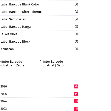
Label Barcode Blank Color
(2)
Label Barcode Direct Thermal
(2)
Label Semicoated
(2)
Label Barcode Harga
(2)
Etiket Obet
(1)
Label Barcode Block
(1)
Kemasan
(1)
Printer Barcode
Printer Barcode
Industrial | Zebra
Industrial | Sato
2026
40
9
2025
64
7
2024
53
9
2023
111