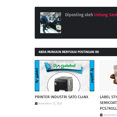
Diposting oleh
Untung San
ANDA MUNGKIN MENYUKAI POSTINGAN INI
PRINTER INDUSTRI SATO CL4NX
LABEL ST
SEMICOATE
November 22, 2022
PCS/ROL
November 