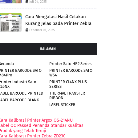
Juli 24, 2025
Cara Mengatasi Hasil Cetakan
Kurang Jelas pada Printer Zebra
Februari 07, 2025
HALAMAN
Beranda
Printer Sato HR2 Series
PRINTER BARCODE SATO
PRINTER BARCODE SATO
M84Pro
WS4
Printer Industri Sato
PRINTER CL4NX PLUS
CL6NX
SERIES
LABEL BARCODE PRINTED
THERMAL TRANSFER
RIBBON
LABEL BARCODE BLANK
LABEL STICKER
Cara Kalibrasi Printer Argox OS-214NU
Label QC Passed Penanda Standar Kualitas
Produk yang Telah Teruji
Cara Kalibrasi Printer Zebra ZD230