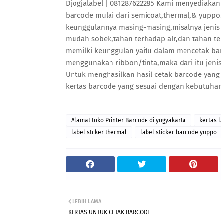
Djogjalabel | 081287622285 Kami menyediakan
barcode mulai dari semicoat,thermal,& yuppo.
keunggulannya masing-masing,misalnya jenis 
mudah sobek,tahan terhadap air,dan tahan te
memilki keunggulan yaitu dalam mencetak bar
menggunakan ribbon/tinta,maka dari itu jenis
Untuk menghasilkan hasil cetak barcode yang
kertas barcode yang sesuai dengan kebutuha
Alamat toko Printer Barcode di yogyakarta
kertas l
label stcker thermal
label sticker barcode yuppo
LEBIH LAMA
KERTAS UNTUK CETAK BARCODE