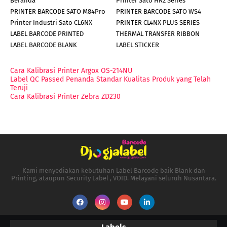
Beranda
Printer Sato HR2 Series
PRINTER BARCODE SATO M84Pro
PRINTER BARCODE SATO WS4
Printer Industri Sato CL6NX
PRINTER CL4NX PLUS SERIES
LABEL BARCODE PRINTED
THERMAL TRANSFER RIBBON
LABEL BARCODE BLANK
LABEL STICKER
Cara Kalibrasi Printer Argox OS-214NU
Label QC Passed Penanda Standar Kualitas Produk yang Telah
Teruji
Cara Kalibrasi Printer Zebra ZD230
Kami menyediakan kebutuhan Label Barcode baik Blank dan
Printing, ataupun Security Label , VOID. Melayani seluruh Nusantara.