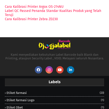
Cara Kalibrasi Printer Argox OS-214NU
Label QC Passed Penanda Standar Kualitas Produk yang Telah
Teruji
Cara Kalibrasi Printer Zebra ZD230
Kami menyediakan kebutuhan Label Barcode baik Blank dan
Printing, ataupun Security Label , VOID. Melayani seluruh Nusantara.
Labels
Etiket Farmasi
(23)
Etiket Farmasi Logo
(1)
Etiket Obet
(1)