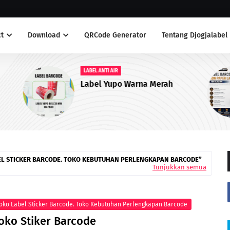
t
Download
QRCode Generator
Tentang Djogjalabel
LABEL ANTI AIR
Label Yupo Warna Merah
EL STICKER BARCODE. TOKO KEBUTUHAN PERLENGKAPAN BARCODE
Tunjukkan semua
oko Label Sticker Barcode. Toko Kebutuhan Perlengkapan Barcode
oko Stiker Barcode