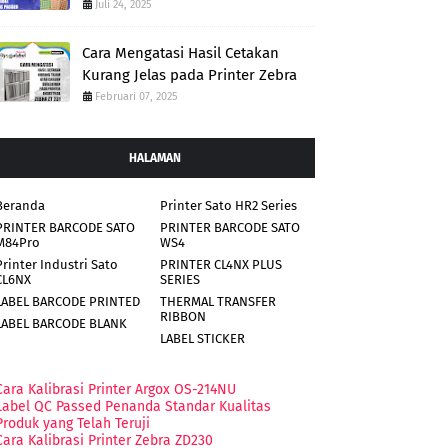
Juli 24, 2025
Cara Mengatasi Hasil Cetakan
Kurang Jelas pada Printer Zebra
Februari 07, 2025
HALAMAN
Beranda
Printer Sato HR2 Series
PRINTER BARCODE SATO
PRINTER BARCODE SATO
M84Pro
WS4
Printer Industri Sato
PRINTER CL4NX PLUS
CL6NX
SERIES
LABEL BARCODE PRINTED
THERMAL TRANSFER
RIBBON
LABEL BARCODE BLANK
LABEL STICKER
Cara Kalibrasi Printer Argox OS-214NU
Label QC Passed Penanda Standar Kualitas
Produk yang Telah Teruji
Cara Kalibrasi Printer Zebra ZD230