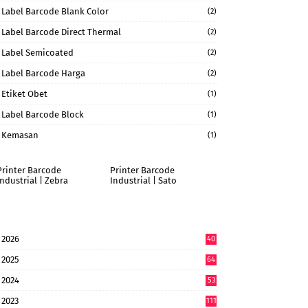
Label Barcode Blank Color
(2)
Label Barcode Direct Thermal
(2)
Label Semicoated
(2)
Label Barcode Harga
(2)
Etiket Obet
(1)
Label Barcode Block
(1)
Kemasan
(1)
Printer Barcode
Printer Barcode
Industrial | Zebra
Industrial | Sato
2026
40
9
2025
64
7
2024
53
9
2023
111