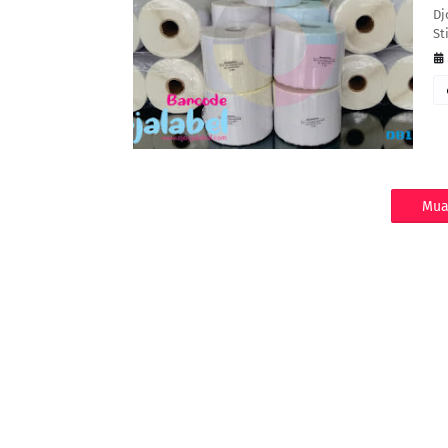
Dj
St
Mua