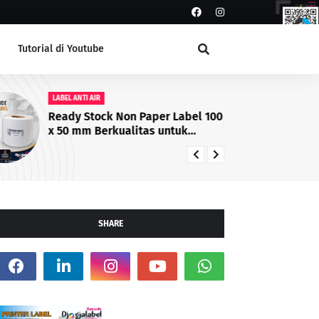
Tutorial di Youtube
LABEL ANTI AIR
LA
Ready Stock Non Paper Label 100
Ti
x 50 mm Berkualitas untuk
de
Printer Barcode
Pr
SHARE