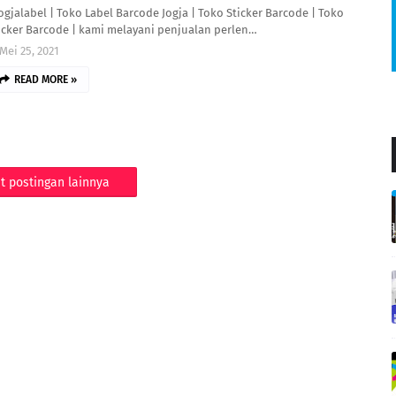
ogjalabel | Toko Label Barcode Jogja | Toko Sticker Barcode | Toko
icker Barcode | kami melayani penjualan perlen…
Mei 25, 2021
READ MORE »
t postingan lainnya