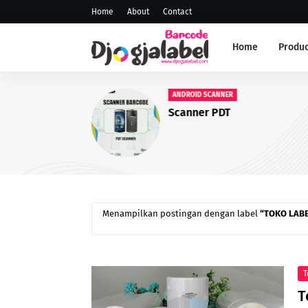
Home
About
Contact
Home
Produc
ANDROID SCANNER
Scanner PDT
Menampilkan postingan dengan label
TOKO LAB
T
T