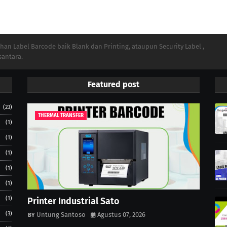
n Label Barcode baik Blank dan Printing, ataupun Security Label ,
santara.
Featured post
(23)
THERMAL TRANSFER
(1)
(1)
(1)
(1)
(1)
(1)
Printer Industrial Sato
(3)
Untung Santoso
Agustus 07, 2026