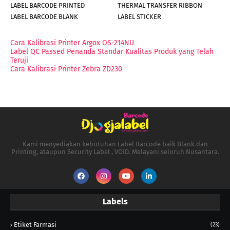
LABEL BARCODE PRINTED
THERMAL TRANSFER RIBBON
LABEL BARCODE BLANK
LABEL STICKER
Cara Kalibrasi Printer Argox OS-214NU
Label QC Passed Penanda Standar Kualitas Produk yang Telah
Teruji
Cara Kalibrasi Printer Zebra ZD230
Kami menyediakan kebutuhan Label Barcode baik Blank dan
Printing, ataupun Security Label , VOID. Melayani seluruh Nusantara.
Labels
Etiket Farmasi
(23)