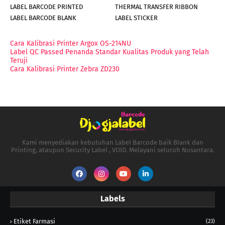
LABEL BARCODE PRINTED
THERMAL TRANSFER RIBBON
LABEL BARCODE BLANK
LABEL STICKER
Cara Kalibrasi Printer Argox OS-214NU
Label QC Passed Penanda Standar Kualitas Produk yang Telah
Teruji
Cara Kalibrasi Printer Zebra ZD230
Kami menyediakan kebutuhan Label Barcode baik Blank dan
Printing, ataupun Security Label , VOID. Melayani seluruh Nusantara.
Labels
Etiket Farmasi
(23)