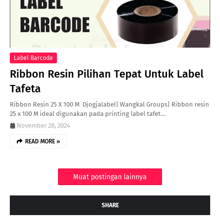
Label Barcode
Ribbon Resin Pilihan Tepat Untuk Label
Tafeta
Ribbon Resin 25 X 100 M Djogjalabel| Wangkal Groups| Ribbon resin
25 x 100 M ideal digunakan pada printing label tafet…
November 28, 2024
READ MORE »
Muat postingan lainnya
SHARE