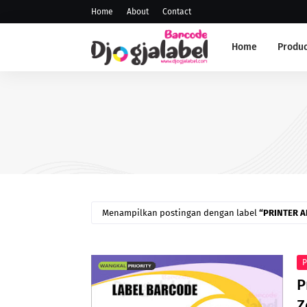
Home
About
Contact
Home
Produc
ANDROID SCANNER
Scanner PDT
Menampilkan postingan dengan label
PRINTER 
P
P
Z