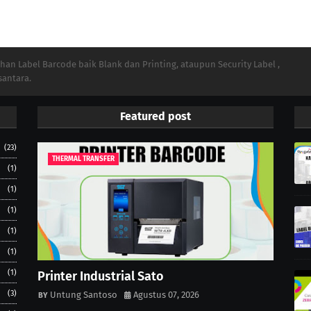
n Label Barcode baik Blank dan Printing, ataupun Security Label ,
santara.
Featured post
(23)
THERMAL TRANSFER
(1)
(1)
(1)
(1)
(1)
(1)
Printer Industrial Sato
(3)
Untung Santoso
Agustus 07, 2026