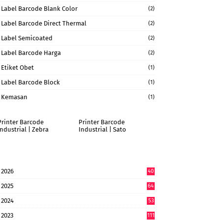
Label Barcode Blank Color
(2)
Label Barcode Direct Thermal
(2)
Label Semicoated
(2)
Label Barcode Harga
(2)
Etiket Obet
(1)
Label Barcode Block
(1)
Kemasan
(1)
Printer Barcode
Printer Barcode
Industrial | Zebra
Industrial | Sato
2026
40
9
2025
64
7
2024
53
9
2023
111