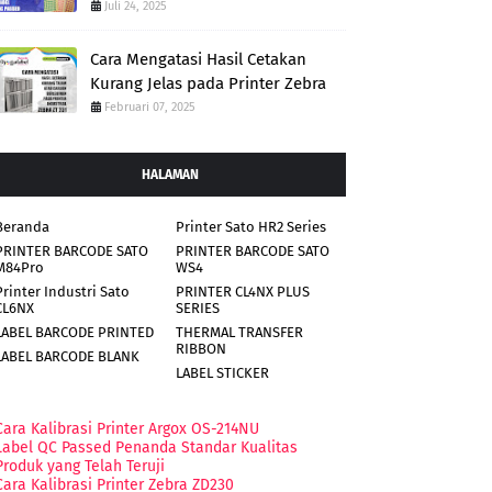
Juli 24, 2025
Cara Mengatasi Hasil Cetakan
Kurang Jelas pada Printer Zebra
Februari 07, 2025
HALAMAN
Beranda
Printer Sato HR2 Series
PRINTER BARCODE SATO
PRINTER BARCODE SATO
M84Pro
WS4
Printer Industri Sato
PRINTER CL4NX PLUS
CL6NX
SERIES
LABEL BARCODE PRINTED
THERMAL TRANSFER
RIBBON
LABEL BARCODE BLANK
LABEL STICKER
Cara Kalibrasi Printer Argox OS-214NU
Label QC Passed Penanda Standar Kualitas
Produk yang Telah Teruji
Cara Kalibrasi Printer Zebra ZD230