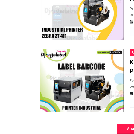
Pr
pr
C
K
P
Ze
be
Mua