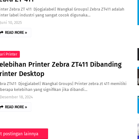
inter Zebra ZT 411 Djogjalabel| Wangkal Groups| Zebra ZT411 adalah
inter label industri yang sangat cocok digunaka…
Juni 10, 2025
READ MORE »
ari Printer
elebihan Printer Zebra ZT411 Dibanding
rinter Desktop
bra ZT411 Djogjalabel| Wangkal Groups| Printer zebra zt 411 memiliki
berapa kelebihan yang signifikan jika dibandi…
Desember 18, 2024
READ MORE »
t postingan lainnya