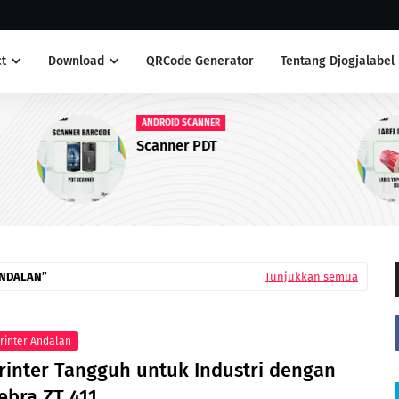
t
Download
QRCode Generator
Tentang Djogjalabel
LABEL ANTI AIR
Label Yupo Warna Merah
ANDALAN
Tunjukkan semua
rinter Andalan
rinter Tangguh untuk Industri dengan
ebra ZT 411