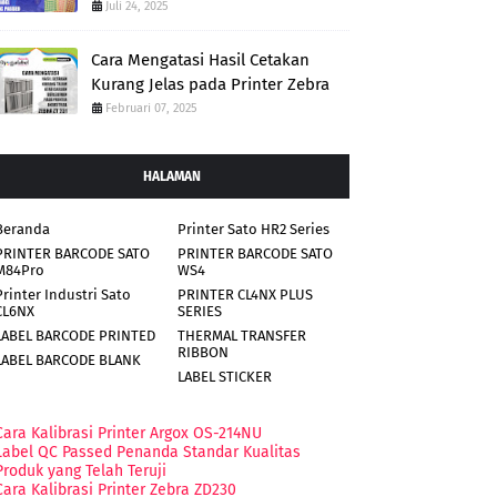
Juli 24, 2025
Cara Mengatasi Hasil Cetakan
Kurang Jelas pada Printer Zebra
Februari 07, 2025
HALAMAN
Beranda
Printer Sato HR2 Series
PRINTER BARCODE SATO
PRINTER BARCODE SATO
M84Pro
WS4
Printer Industri Sato
PRINTER CL4NX PLUS
CL6NX
SERIES
LABEL BARCODE PRINTED
THERMAL TRANSFER
RIBBON
LABEL BARCODE BLANK
LABEL STICKER
Cara Kalibrasi Printer Argox OS-214NU
Label QC Passed Penanda Standar Kualitas
Produk yang Telah Teruji
Cara Kalibrasi Printer Zebra ZD230