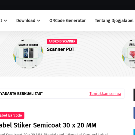
t
Download
QRCode Generator
Tentang Djogjalabel
LABEL ANTI AIR
Label Yupo Warna Merah
GYAKARTA BERKUALITAS
Tunjukkan semua
abel Barcode
abel Stiker Semicoat 30 x 20 MM
bel Semicoat 30 x 20 MM Djogjalabel| Wangkal Groups| Label