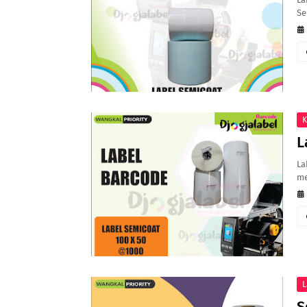
Se
K
L
La
me
L
S