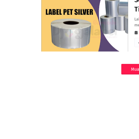
T
La
me
Mua