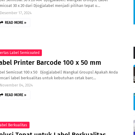
micoat 30 x 20 dari Djogjalabel menjadi pilihan tepat u…
Desember 17, 2024
READ MORE »
ertas Label Semicoated
abel Printer Barcode 100 x 50 mm
bel Semicoat 100 x 50 Djogjalabel| Wangkal Groups| Apakah Anda
ncari label berkualitas untuk kebutuhan cetak barc…
November 04, 2024
READ MORE »
abel Berkualitas
olusi Tepat untuk Label Berkualitas