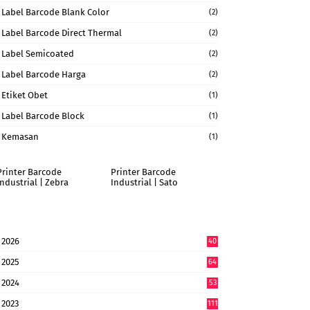
Label Barcode Blank Color
(2)
Label Barcode Direct Thermal
(2)
Label Semicoated
(2)
Label Barcode Harga
(2)
Etiket Obet
(1)
Label Barcode Block
(1)
Kemasan
(1)
Printer Barcode
Printer Barcode
Industrial | Zebra
Industrial | Sato
2026
40
9
2025
64
7
2024
53
9
2023
111