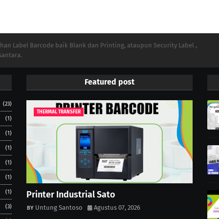
n Label Barcode baik Blank dan Printing, ataupun Security Label ,
santara.
Featured post
(23)
THERMAL TRANSFER
(1)
(1)
(1)
(1)
(1)
(1)
Printer Industrial Sato
(3)
Untung Santoso
Agustus 07, 2026