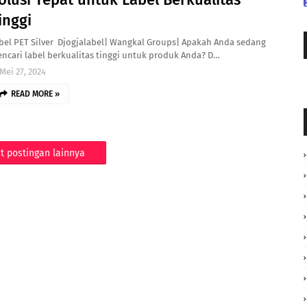
inggi
bel PET Silver Djogjalabel| Wangkal Groups| Apakah Anda sedang
ncari label berkualitas tinggi untuk produk Anda? D…
Mei 27, 2024
READ MORE »
t postingan lainnya