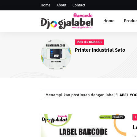
Home
About
Contact
Home
Produc
ANDROID SCANNER
Scanner PDT
Menampilkan postingan dengan label
LABEL YO
L
L
La