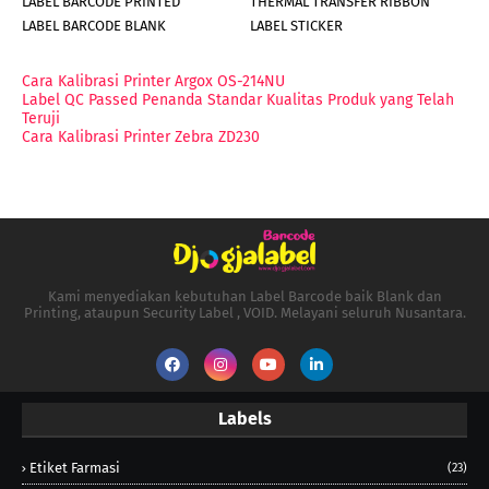
LABEL BARCODE PRINTED
THERMAL TRANSFER RIBBON
LABEL BARCODE BLANK
LABEL STICKER
Cara Kalibrasi Printer Argox OS-214NU
Label QC Passed Penanda Standar Kualitas Produk yang Telah
Teruji
Cara Kalibrasi Printer Zebra ZD230
Kami menyediakan kebutuhan Label Barcode baik Blank dan
Printing, ataupun Security Label , VOID. Melayani seluruh Nusantara.
Labels
Etiket Farmasi
(23)