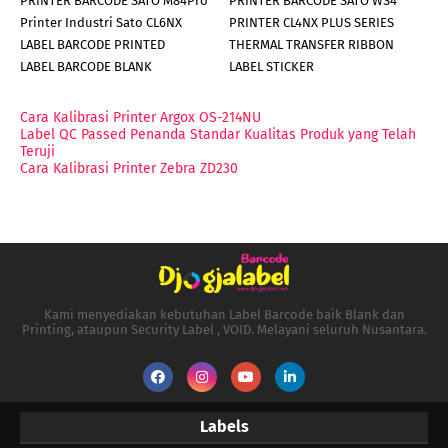
PRINTER BARCODE SATO M84Pro
PRINTER BARCODE SATO WS4
Printer Industri Sato CL6NX
PRINTER CL4NX PLUS SERIES
LABEL BARCODE PRINTED
THERMAL TRANSFER RIBBON
LABEL BARCODE BLANK
LABEL STICKER
Cara Kalibrasi Printer Argox OS-214NU
Label QC Passed Penanda Standar Kualitas Produk yang Telah
Teruji
Cara Kalibrasi Printer Zebra ZD230
Kami menyediakan kebutuhan Label Barcode baik Blank dan
Printing, ataupun Security Label , VOID. Melayani seluruh Nusantara.
Labels