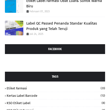
Etiket Label Farmasi Obat Luar& Suntik Warna
Biru
Februari 01, 2023
Label QC Passed Penanda Standar Kualitas
Produk yang Telah Teruji
Juli 24, 2025
FACEBOOK
TAGS
Etiket Farmasi
(23)
Kertas Label Barcode
(12)
KSO Etiket Label
(8)