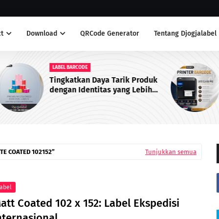
t
Download
QRCode Generator
Tentang Djogjalabel
PRINTER BARCODE
duk
SATO CL4NX Pro Industrial Printer
h
TE COATED 102152
Tunjukkan semua
abel
att Coated 102 x 152: Label Ekspedisi
nternasional