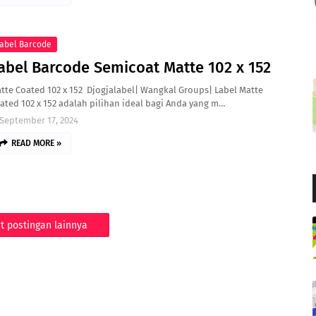
abel Barcode
abel Barcode Semicoat Matte 102 x 152
tte Coated 102 x 152 Djogjalabel| Wangkal Groups| Label Matte
ated 102 x 152 adalah pilihan ideal bagi Anda yang m…
September 17, 2024
READ MORE »
t postingan lainnya