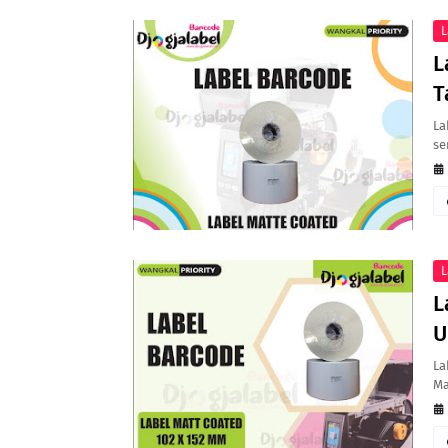
L
L
T
La
se
L
L
U
La
Ma