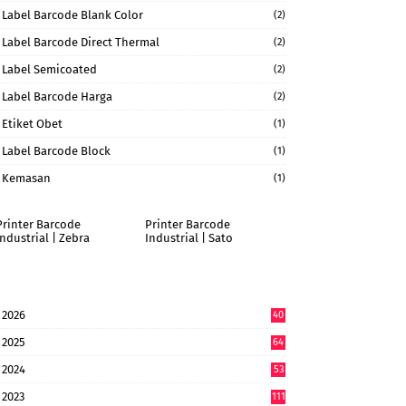
Label Barcode Blank Color
(2)
Label Barcode Direct Thermal
(2)
Label Semicoated
(2)
Label Barcode Harga
(2)
Etiket Obet
(1)
Label Barcode Block
(1)
Kemasan
(1)
Printer Barcode
Printer Barcode
Industrial | Zebra
Industrial | Sato
2026
40
6
2025
64
7
2024
53
9
2023
111