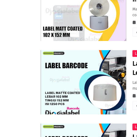
Ma
co
L
L
L
La
ma
L
L