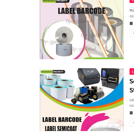
Ma
co
L
S
S
La
co