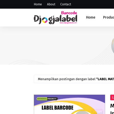
Home
About
Contact
Home
Produc
LABEL BARCODE
Tingkatkan Daya Tarik Pro
dengan Identitas yang Lebi
Profesional
Menampilkan postingan dengan label
LABEL MAT
L
M
I