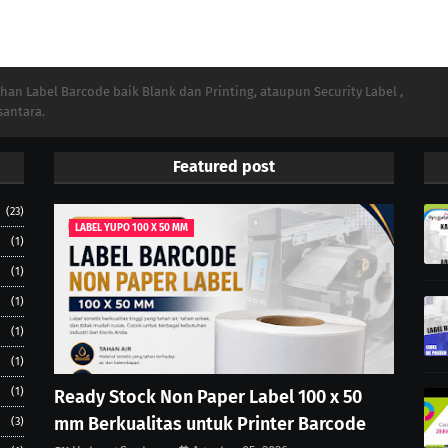
n Label Barcode baik Blank dan Printing, ataupun Security Label ,
santara.
Featured post
(23)
LABEL YUPO 100 X 50 MM
(1)
(1)
(1)
(1)
(1)
(1)
Ready Stock Non Paper Label 100 x 50
mm Berkualitas untuk Printer Barcode
(3)