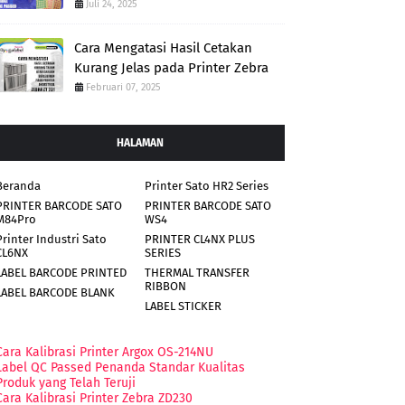
Juli 24, 2025
Cara Mengatasi Hasil Cetakan
Kurang Jelas pada Printer Zebra
Februari 07, 2025
HALAMAN
Beranda
Printer Sato HR2 Series
PRINTER BARCODE SATO
PRINTER BARCODE SATO
M84Pro
WS4
Printer Industri Sato
PRINTER CL4NX PLUS
CL6NX
SERIES
LABEL BARCODE PRINTED
THERMAL TRANSFER
RIBBON
LABEL BARCODE BLANK
LABEL STICKER
Cara Kalibrasi Printer Argox OS-214NU
Label QC Passed Penanda Standar Kualitas
Produk yang Telah Teruji
Cara Kalibrasi Printer Zebra ZD230