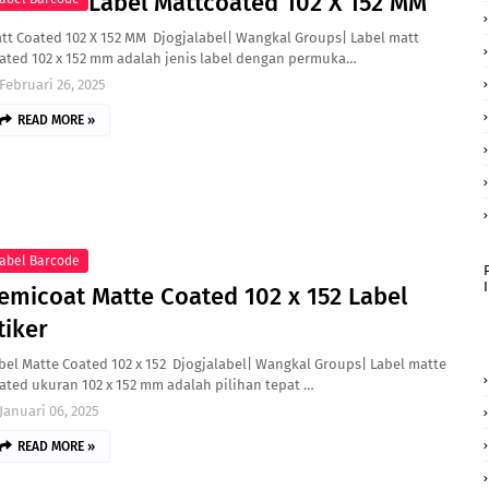
Label Mattcoated 102 X 152 MM
tt Coated 102 X 152 MM Djogjalabel| Wangkal Groups| Label matt
ated 102 x 152 mm adalah jenis label dengan permuka…
Februari 26, 2025
READ MORE »
abel Barcode
emicoat Matte Coated 102 x 152 Label
tiker
bel Matte Coated 102 x 152 Djogjalabel| Wangkal Groups| Label matte
ated ukuran 102 x 152 mm adalah pilihan tepat …
Januari 06, 2025
READ MORE »