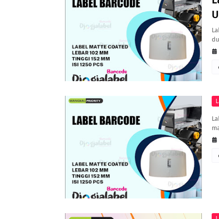
U
La
du
L
La
ma
L