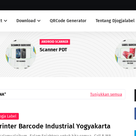
t
Download
QRCode Generator
Tentang Djogjalabel
LABEL ANTI AIR
Label Yupo Warna Merah
NA
Tunjukkan semua
ogja Label
rinter Barcode Industrial Yogyakarta
salamualaikum. Salam Sejahtera untuk kita semua. Call & WA.