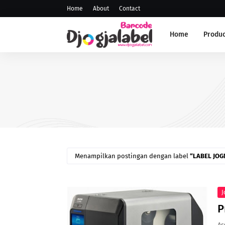
Home
About
Contact
Home
Produc
ANDROID SCANNER
Scanner PDT
Menampilkan postingan dengan label
LABEL JOG
J
P
As