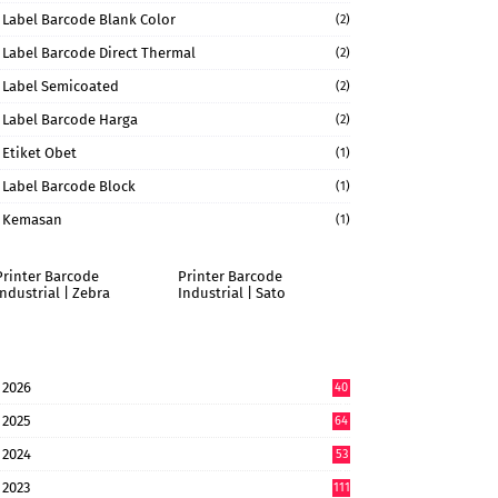
Label Barcode Blank Color
(2)
Label Barcode Direct Thermal
(2)
Label Semicoated
(2)
Label Barcode Harga
(2)
Etiket Obet
(1)
Label Barcode Block
(1)
Kemasan
(1)
Printer Barcode
Printer Barcode
Industrial | Zebra
Industrial | Sato
2026
40
9
2025
64
7
2024
53
9
2023
111