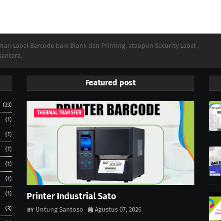
n Label Barcode baik Blank dan Printing, ataupun Security Label ,
santara.
Featured post
(23)
THERMAL TRANSFER
(1)
(1)
(1)
(1)
(1)
(1)
Printer Industrial Sato
(3)
Untung Santoso
Agustus 07, 2026