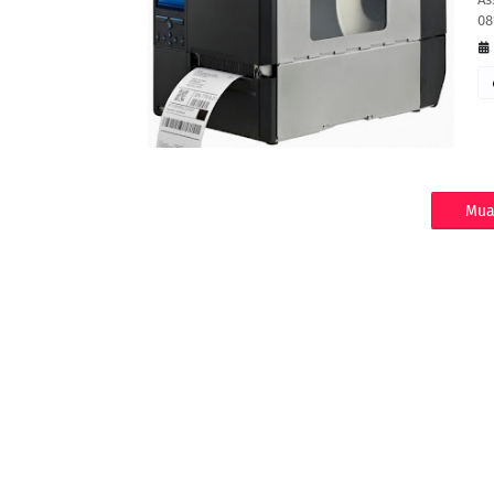
08
Mua