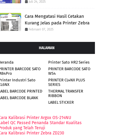
Juli 24, 2025
Cara Mengatasi Hasil Cetakan
Kurang Jelas pada Printer Zebra
Februari 07, 2025
HALAMAN
Beranda
Printer Sato HR2 Series
PRINTER BARCODE SATO
PRINTER BARCODE SATO
M84Pro
WS4
Printer Industri Sato
PRINTER CL4NX PLUS
CL6NX
SERIES
LABEL BARCODE PRINTED
THERMAL TRANSFER
RIBBON
LABEL BARCODE BLANK
LABEL STICKER
Cara Kalibrasi Printer Argox OS-214NU
Label QC Passed Penanda Standar Kualitas
Produk yang Telah Teruji
Cara Kalibrasi Printer Zebra ZD230