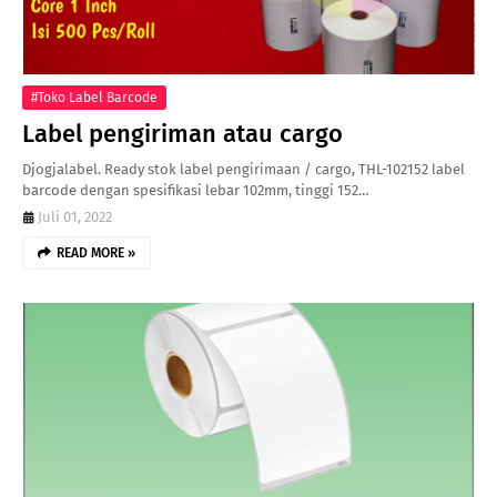
#Toko Label Barcode
Label pengiriman atau cargo
Djogjalabel. Ready stok label pengirimaan / cargo, THL-102152 label
barcode dengan spesifikasi lebar 102mm, tinggi 152…
Juli 01, 2022
READ MORE »