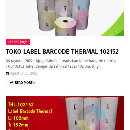
: Label Jogja
TOKO LABEL BARCODE THERMAL 102152
06 Agustus 2022 | Djogjalabel meready kan label barcode thermal
THL-102152 label dengan spesifikasi lebar 102mm, ting…
Agustus 06, 2022
READ MORE »