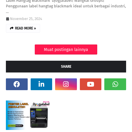
Label Hangtag Blackmark Djogjalabel| Wangkal Groups|
Penggunaan label hangtag blackmark ideal untuk berbagai industri,
…
November 25, 2024
READ MORE »
Muat postingan lainnya
SHARE