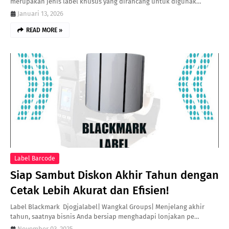
merupakan jenis label khusus yang dirancang untuk digunak…
Januari 13, 2026
READ MORE »
Label Barcode
Siap Sambut Diskon Akhir Tahun dengan
Cetak Lebih Akurat dan Efisien!
Label Blackmark Djogjalabel| Wangkal Groups| Menjelang akhir
tahun, saatnya bisnis Anda bersiap menghadapi lonjakan pe…
November 03, 2025