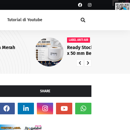
Tutorial di Youtube
LABEL ANTI AIR
LA
Ready Stock Non Paper Label 100
Ti
x 50 mm Berkualitas untuk
de
Printer Barcode
Pr
SHARE