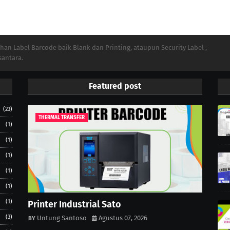
n Label Barcode baik Blank dan Printing, ataupun Security Label ,
santara.
Featured post
(23)
THERMAL TRANSFER
(1)
(1)
(1)
(1)
(1)
(1)
Printer Industrial Sato
(3)
Untung Santoso
Agustus 07, 2026