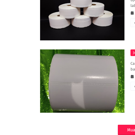
la
J
Ca
ba
Mua