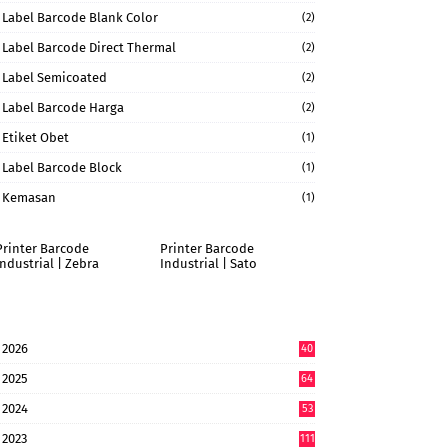
Label Barcode Blank Color
(2)
Label Barcode Direct Thermal
(2)
Label Semicoated
(2)
Label Barcode Harga
(2)
Etiket Obet
(1)
Label Barcode Block
(1)
Kemasan
(1)
Printer Barcode
Printer Barcode
Industrial | Zebra
Industrial | Sato
2026
40
9
2025
64
7
2024
53
9
2023
111