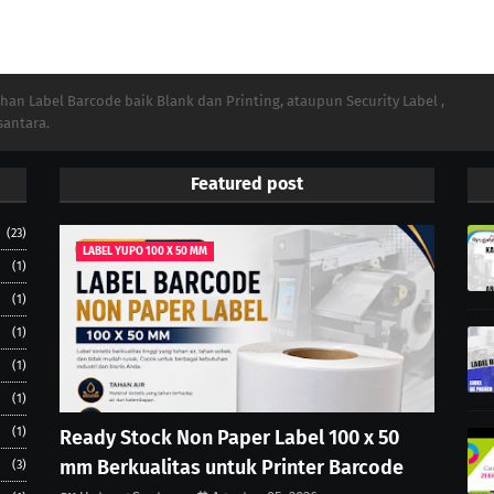
n Label Barcode baik Blank dan Printing, ataupun Security Label ,
santara.
Featured post
(23)
LABEL YUPO 100 X 50 MM
(1)
(1)
(1)
(1)
(1)
(1)
Ready Stock Non Paper Label 100 x 50
mm Berkualitas untuk Printer Barcode
(3)