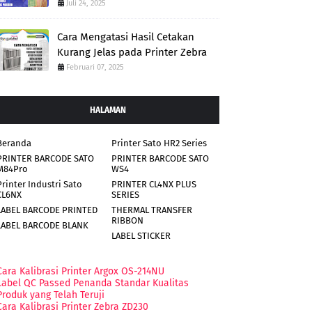
Juli 24, 2025
Cara Mengatasi Hasil Cetakan
Kurang Jelas pada Printer Zebra
Februari 07, 2025
HALAMAN
Beranda
Printer Sato HR2 Series
PRINTER BARCODE SATO
PRINTER BARCODE SATO
M84Pro
WS4
Printer Industri Sato
PRINTER CL4NX PLUS
CL6NX
SERIES
LABEL BARCODE PRINTED
THERMAL TRANSFER
RIBBON
LABEL BARCODE BLANK
LABEL STICKER
Cara Kalibrasi Printer Argox OS-214NU
Label QC Passed Penanda Standar Kualitas
Produk yang Telah Teruji
Cara Kalibrasi Printer Zebra ZD230