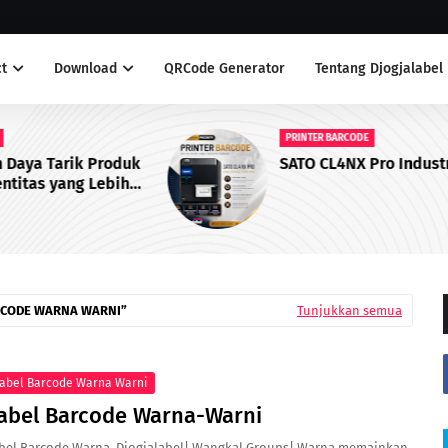
t
Download
QRCode Generator
Tentang Djogjalabel
PRINTER BARCODE
duk
SATO CL4NX Pro Industrial Printer
h
RCODE WARNA WARNI
Tunjukkan semua
abel Barcode Warna Warni
abel Barcode Warna-Warni
bel Barcode Warna Djogjalabel| Wangkal Groups| Warna memainkan