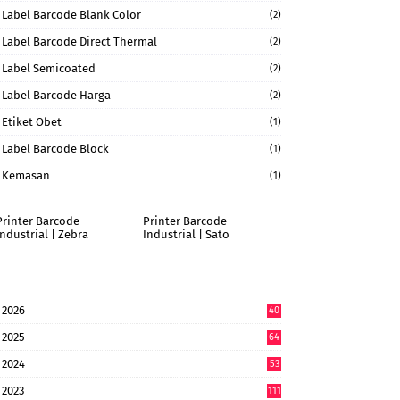
Label Barcode Blank Color
(2)
Label Barcode Direct Thermal
(2)
Label Semicoated
(2)
Label Barcode Harga
(2)
Etiket Obet
(1)
Label Barcode Block
(1)
Kemasan
(1)
Printer Barcode
Printer Barcode
Industrial | Zebra
Industrial | Sato
2026
40
6
2025
64
7
2024
53
9
2023
111