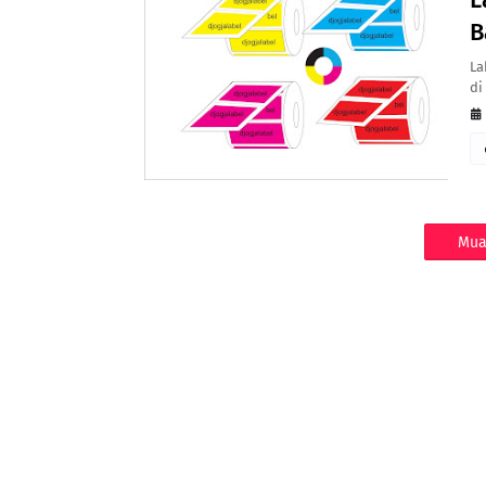
B
La
di
Mua