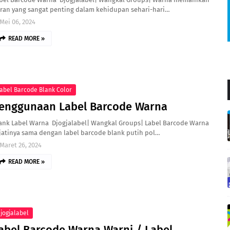
ran yang sangat penting dalam kehidupan sehari-hari…
Mei 06, 2024
READ MORE »
abel Barcode Blank Color
enggunaan Label Barcode Warna
ank Label Warna Djogjalabel| Wangkal Groups| Label Barcode Warna
jatinya sama dengan label barcode blank putih pol…
Maret 26, 2024
READ MORE »
jogjalabel
abel Barcode Warna Warni / Label