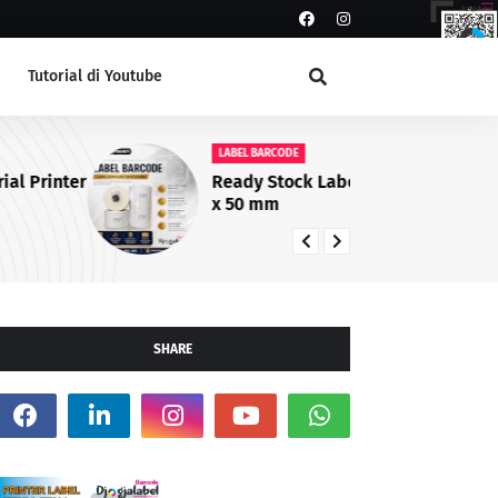
Tutorial di Youtube
LABEL BARCODE
LA
Ready Stock Label Semicoat 100
La
x 50 mm
da
SHARE