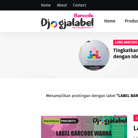
Home
About
Contact
Home
Produc
LABEL BARCODE
Tingkatkan Daya Tarik Pro
dengan Identitas yang Lebi
Profesional
Menampilkan postingan dengan label
LABEL BA
L
L
La