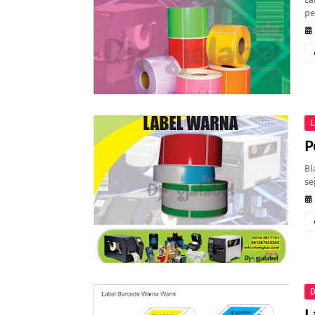
pe
L
P
Bl
se
D
L