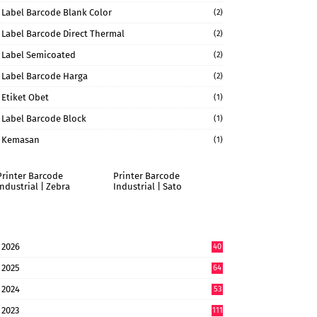
Label Barcode Blank Color
(2)
Label Barcode Direct Thermal
(2)
Label Semicoated
(2)
Label Barcode Harga
(2)
Etiket Obet
(1)
Label Barcode Block
(1)
Kemasan
(1)
Printer Barcode
Printer Barcode
Industrial | Zebra
Industrial | Sato
2026
40
9
2025
64
7
2024
53
9
2023
111