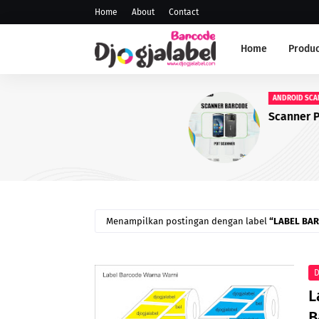
Home
About
Contact
Home
Produc
ANDROID SCANNER
Scanner PDT
Menampilkan postingan dengan label
LABEL BA
D
L
B