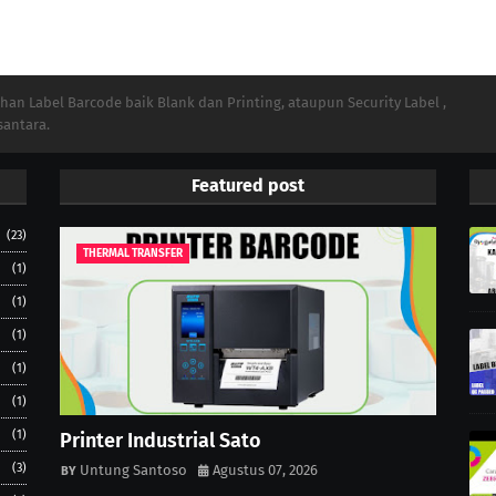
n Label Barcode baik Blank dan Printing, ataupun Security Label ,
santara.
Featured post
(23)
THERMAL TRANSFER
(1)
(1)
(1)
(1)
(1)
(1)
Printer Industrial Sato
(3)
Untung Santoso
Agustus 07, 2026