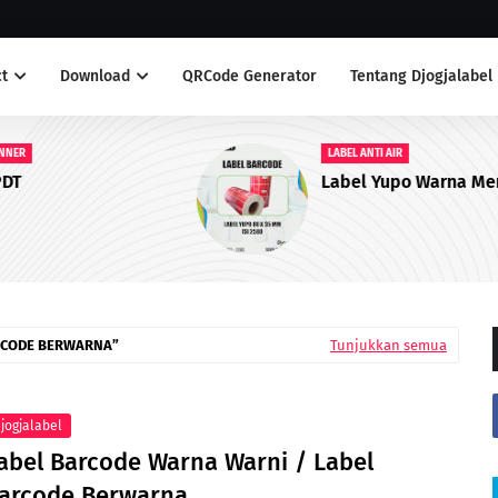
t
Download
QRCode Generator
Tentang Djogjalabel
LABEL ANTI AIR
Label Yupo Warna Merah
RCODE BERWARNA
Tunjukkan semua
jogjalabel
abel Barcode Warna Warni / Label
arcode Berwarna