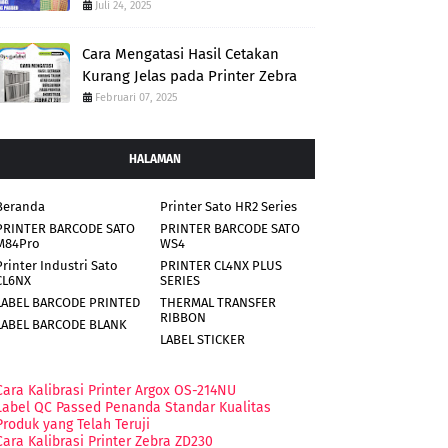
Juli 24, 2025
Cara Mengatasi Hasil Cetakan
Kurang Jelas pada Printer Zebra
Februari 07, 2025
HALAMAN
Beranda
Printer Sato HR2 Series
PRINTER BARCODE SATO
PRINTER BARCODE SATO
M84Pro
WS4
Printer Industri Sato
PRINTER CL4NX PLUS
CL6NX
SERIES
LABEL BARCODE PRINTED
THERMAL TRANSFER
RIBBON
LABEL BARCODE BLANK
LABEL STICKER
Cara Kalibrasi Printer Argox OS-214NU
Label QC Passed Penanda Standar Kualitas
Produk yang Telah Teruji
Cara Kalibrasi Printer Zebra ZD230