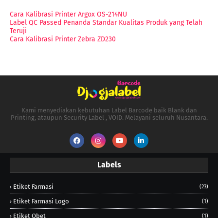
Cara Kalibrasi Printer Argox OS-214NU
Label QC Passed Penanda Standar Kualitas Produk yang Telah
Teruji
Cara Kalibrasi Printer Zebra ZD230
Kami menyediakan kebutuhan Label Barcode baik Blank dan
Printing, ataupun Security Label , VOID. Melayani seluruh Nusantara.
Labels
Etiket Farmasi
(23)
Etiket Farmasi Logo
(1)
Etiket Obet
(1)