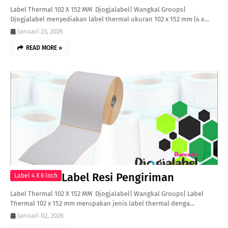
Label Thermal 102 X 152 MM Djogjalabel| Wangkal Groups|
Djogjalabel menyediakan label thermal ukuran 102 x 152 mm (4 x…
Januari 23, 2026
READ MORE »
Label Resi Pengiriman
Label 4 X 6 Inch
Label Thermal 102 X 152 MM Djogjalabel| Wangkal Groups| Label
Thermal 102 x 152 mm merupakan jenis label thermal denga…
Januari 02, 2026