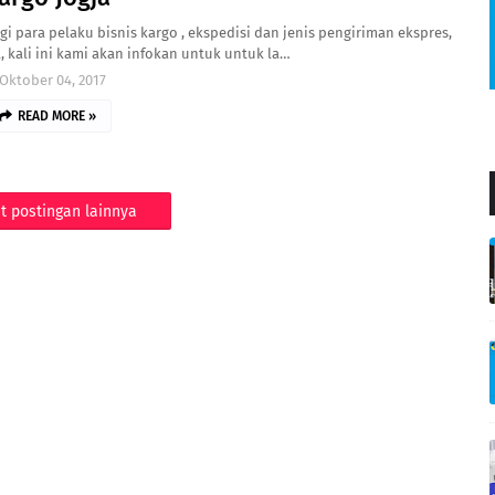
gi para pelaku bisnis kargo , ekspedisi dan jenis pengiriman ekspres,
l, kali ini kami akan infokan untuk untuk la…
Oktober 04, 2017
READ MORE »
t postingan lainnya