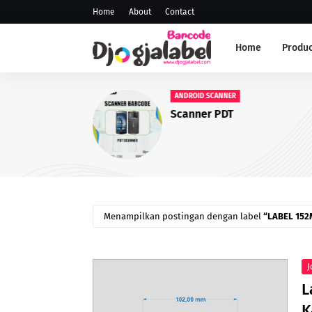
Home
About
Contact
Home
Produc
ANDROID SCANNER
Scanner PDT
Menampilkan postingan dengan label
LABEL 15
J
L
K