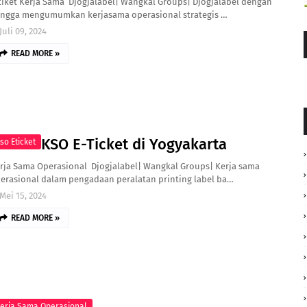
tiket Kerja Sama Djogjalabel| Wangkal Groups| Djogjalabel dengan
ngga mengumumkan kerjasama operasional strategis …
Juli 09, 2024
READ MORE »
KSO E-Ticket di Yogyakarta
so Eticket
rja Sama Operasional Djogjalabel| Wangkal Groups| Kerja sama
erasional dalam pengadaan peralatan printing label ba…
Mei 15, 2024
READ MORE »
erja Sama Operasional