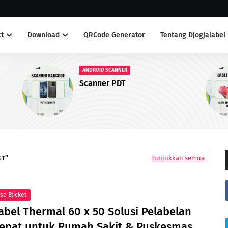
t
Download
QRCode Generator
Tentang Djogjalabel
LABEL ANTI AIR
Label Yupo Warna Merah
ET
Tunjukkan semua
so Eticket
abel Thermal 60 x 50 Solusi Pelabelan
epat untuk Rumah Sakit & Puskesmas