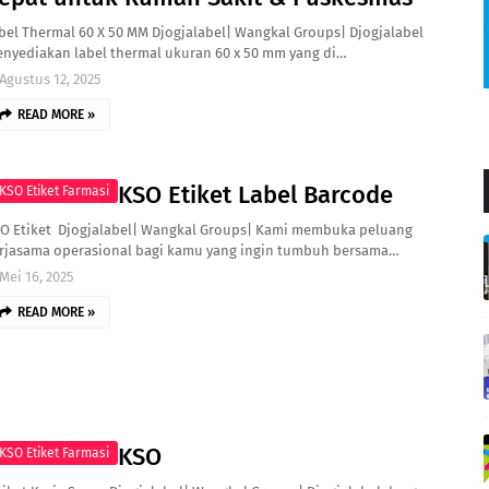
bel Thermal 60 X 50 MM Djogjalabel| Wangkal Groups| Djogjalabel
nyediakan label thermal ukuran 60 x 50 mm yang di…
Agustus 12, 2025
READ MORE »
KSO Etiket Label Barcode
 KSO Etiket Farmasi
O Etiket Djogjalabel| Wangkal Groups| Kami membuka peluang
rjasama operasional bagi kamu yang ingin tumbuh bersama…
Mei 16, 2025
READ MORE »
KSO
 KSO Etiket Farmasi