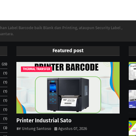
n Label Barcode baik Blank dan Printing, ataupun Security Label ,
santara.
Featured post
(23)
THERMAL TRANSFER
(1)
(1)
(1)
(1)
(1)
(1)
Printer Industrial Sato
(3)
Untung Santoso
Agustus 07, 2026