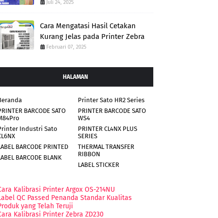
Juli 24, 2025
Cara Mengatasi Hasil Cetakan
Kurang Jelas pada Printer Zebra
Februari 07, 2025
HALAMAN
Beranda
Printer Sato HR2 Series
PRINTER BARCODE SATO
PRINTER BARCODE SATO
M84Pro
WS4
Printer Industri Sato
PRINTER CL4NX PLUS
CL6NX
SERIES
LABEL BARCODE PRINTED
THERMAL TRANSFER
RIBBON
LABEL BARCODE BLANK
LABEL STICKER
Cara Kalibrasi Printer Argox OS-214NU
Label QC Passed Penanda Standar Kualitas
Produk yang Telah Teruji
Cara Kalibrasi Printer Zebra ZD230