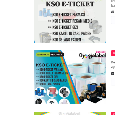
E-
ba
K
Ke
op
K