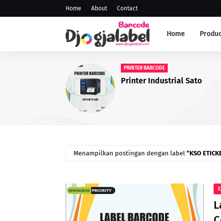
Home
About
Contact
Home
Produc
ANDROID SCANNER
Scanner PDT
Menampilkan postingan dengan label
KSO ETICK
K
L
C