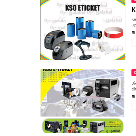
K
Ke
Op
K
Dj
di