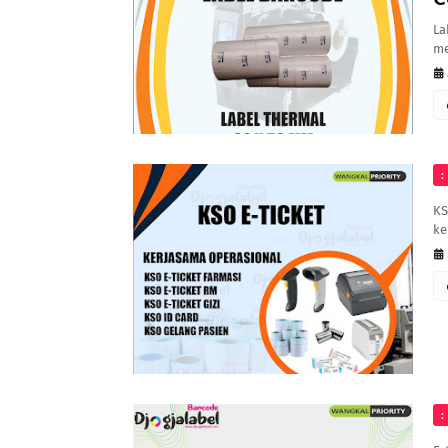
La
me
:
KS
ke
: