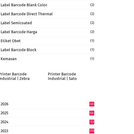
Label Barcode Blank Color
(2)
Label Barcode Direct Thermal
(2)
Label Semicoated
(2)
Label Barcode Harga
(2)
Etiket Obet
(1)
Label Barcode Block
(1)
Kemasan
(1)
Printer Barcode
Printer Barcode
Industrial | Zebra
Industrial | Sato
2026
40
9
2025
64
7
2024
53
9
2023
111