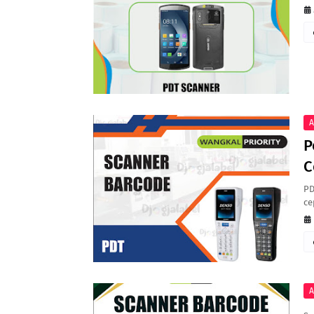
A
P
C
PD
ce
A