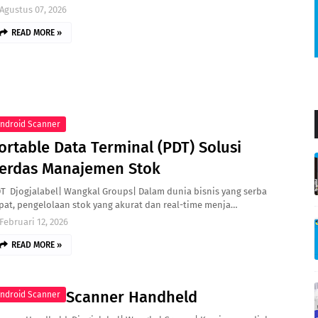
Agustus 07, 2026
READ MORE »
ndroid Scanner
ortable Data Terminal (PDT) Solusi
erdas Manajemen Stok
T Djogjalabel| Wangkal Groups| Dalam dunia bisnis yang serba
pat, pengelolaan stok yang akurat dan real-time menja…
Februari 12, 2026
READ MORE »
Scanner Handheld
ndroid Scanner