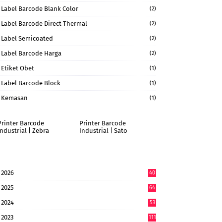
Label Barcode Blank Color
(2)
Label Barcode Direct Thermal
(2)
Label Semicoated
(2)
Label Barcode Harga
(2)
Etiket Obet
(1)
Label Barcode Block
(1)
Kemasan
(1)
Printer Barcode
Printer Barcode
Industrial | Zebra
Industrial | Sato
2026
40
9
2025
64
7
2024
53
9
2023
111