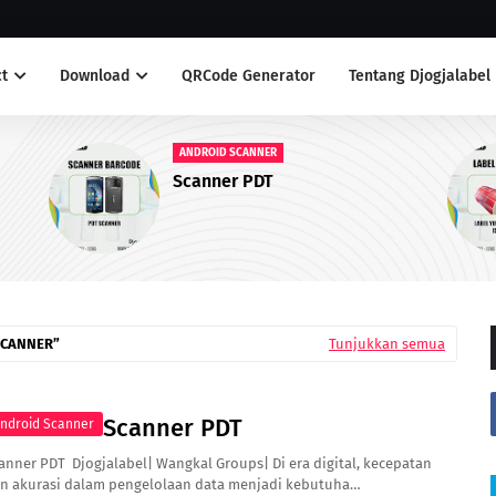
t
Download
QRCode Generator
Tentang Djogjalabel
LABEL ANTI AIR
Label Yupo Warna Merah
SCANNER
Tunjukkan semua
Scanner PDT
ndroid Scanner
anner PDT Djogjalabel| Wangkal Groups| Di era digital, kecepatan
n akurasi dalam pengelolaan data menjadi kebutuha…