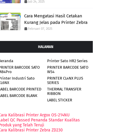
Juli 24, 2025
Cara Mengatasi Hasil Cetakan
Kurang Jelas pada Printer Zebra
Februari 07, 2025
HALAMAN
Beranda
Printer Sato HR2 Series
PRINTER BARCODE SATO
PRINTER BARCODE SATO
M84Pro
WS4
Printer Industri Sato
PRINTER CL4NX PLUS
CL6NX
SERIES
LABEL BARCODE PRINTED
THERMAL TRANSFER
RIBBON
LABEL BARCODE BLANK
LABEL STICKER
Cara Kalibrasi Printer Argox OS-214NU
Label QC Passed Penanda Standar Kualitas
Produk yang Telah Teruji
Cara Kalibrasi Printer Zebra ZD230