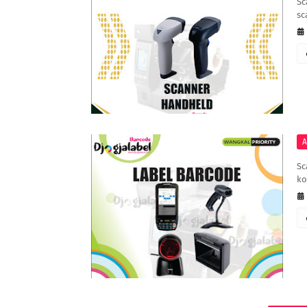
Sc
sc
A
Sc
ko