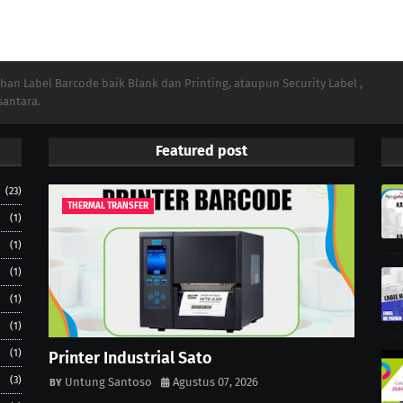
n Label Barcode baik Blank dan Printing, ataupun Security Label ,
santara.
Featured post
(23)
THERMAL TRANSFER
(1)
(1)
(1)
(1)
(1)
(1)
Printer Industrial Sato
(3)
Untung Santoso
Agustus 07, 2026