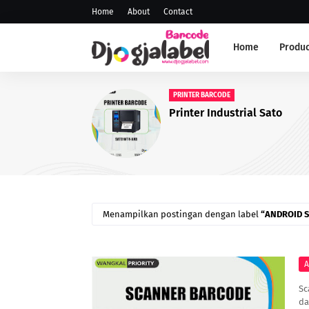
Home
About
Contact
Home
Produc
ANDROID SCANNER
Scanner PDT
Menampilkan postingan dengan label
ANDROID 
A
Sc
da