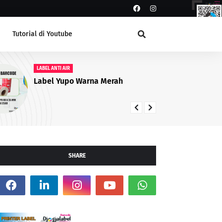
Tutorial di Youtube
LABEL ANTI AIR
L
Ready Stock Non Paper Label 100
Ti
x 50 mm Berkualitas untuk
de
Printer Barcode
Pr
SHARE