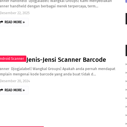
anner Handheld Djogjalabel| Wangkal Groups| Kami menyediakan
anner handheld dengan berbagai merek terpercaya, term…
Desember 22, 2025
READ MORE »
Jenis-Jensi Scanner Barcode
ndroid Scanner
anner Djogjalabel| Wangkal Groups| Apakah anda pernah mendapat
mplain mengenai kode barcode yang anda buat tidak d…
Desember 20, 2024
READ MORE »