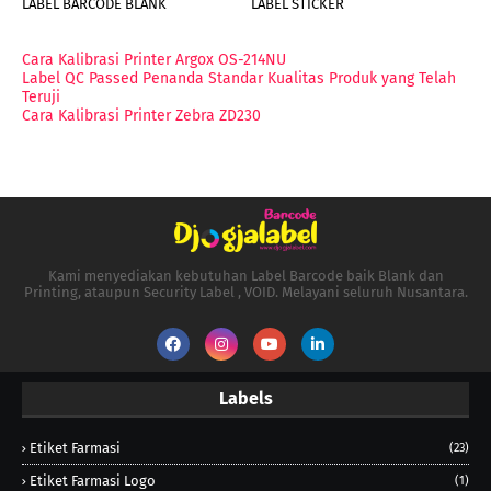
LABEL BARCODE BLANK
LABEL STICKER
Cara Kalibrasi Printer Argox OS-214NU
Label QC Passed Penanda Standar Kualitas Produk yang Telah
Teruji
Cara Kalibrasi Printer Zebra ZD230
Kami menyediakan kebutuhan Label Barcode baik Blank dan
Printing, ataupun Security Label , VOID. Melayani seluruh Nusantara.
Labels
Etiket Farmasi
(23)
Etiket Farmasi Logo
(1)