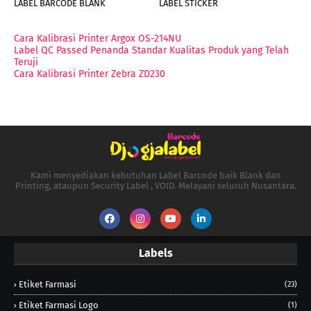
LABEL BARCODE BLANK
LABEL STICKER
Cara Kalibrasi Printer Argox OS-214NU
Label QC Passed Penanda Standar Kualitas Produk yang Telah
Teruji
Cara Kalibrasi Printer Zebra ZD230
Kami menyediakan kebutuhan Label Barcode baik Blank dan
Printing, ataupun Security Label , VOID. Melayani seluruh Nusantara.
Labels
Etiket Farmasi
(23)
Etiket Farmasi Logo
(1)