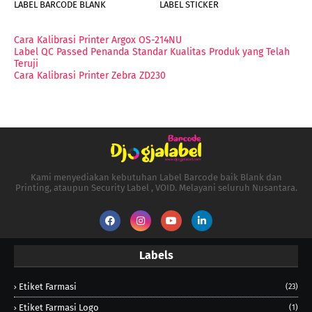
LABEL BARCODE BLANK
LABEL STICKER
Cara Kalibrasi Printer Argox OS-214NU
Label QC Passed Penanda Standar Kualitas Produk yang Telah
Teruji
Cara Kalibrasi Printer Zebra ZD230
Kami menyediakan kebutuhan Label Barcode baik Blank dan
Printing, ataupun Security Label , VOID. Melayani seluruh Nusantara.
Labels
Etiket Farmasi
(23)
Etiket Farmasi Logo
(1)