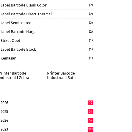
Label Barcode Blank Color
(2)
Label Barcode Direct Thermal
(2)
Label Semicoated
(2)
Label Barcode Harga
(2)
Etiket Obet
(1)
Label Barcode Block
(1)
Kemasan
(1)
Printer Barcode
Printer Barcode
Industrial | Zebra
Industrial | Sato
2026
40
9
2025
64
7
2024
53
9
2023
111