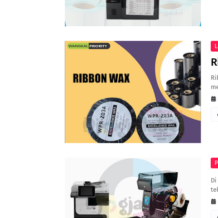
L
R
Ri
me
P
Di
te