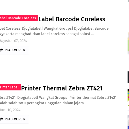
Label Barcode Coreless
abel Barcode Coreless
bel Coreless Djogjalabel| Wangkal Groups| Djogjalabel Barcode
gyakarta menghadirkan label coreless sebagai solusi …
Agustus 07, 2024
READ MORE »
Printer Thermal Zebra ZT421
rinter Label
bra ZT421 Djogjalabel| Wangkal Groups| Printer thermal Zebra ZT421
alah salah satu perangkat unggulan dalam jajara…
Juni 10, 2024
READ MORE »