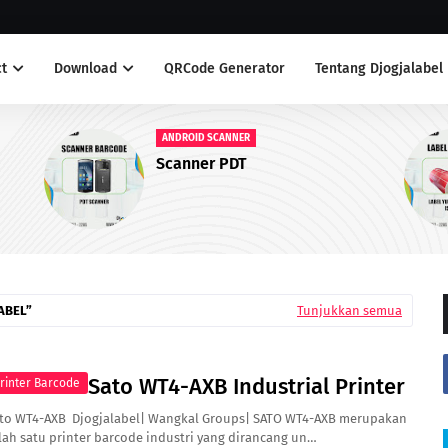
t
Download
QRCode Generator
Tentang Djogjalabel
LABEL ANTI AIR
Label Yupo Warna Merah
ABEL
Tunjukkan semua
Sato WT4-AXB Industrial Printer
rinter Barcode
to WT4-AXB Djogjalabel| Wangkal Groups| SATO WT4-AXB merupakan
lah satu printer barcode industri yang dirancang un…