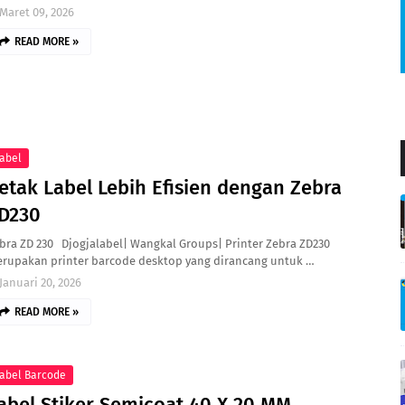
Maret 09, 2026
READ MORE »
abel
etak Label Lebih Efisien dengan Zebra
D230
bra ZD 230 Djogjalabel| Wangkal Groups| Printer Zebra ZD230
rupakan printer barcode desktop yang dirancang untuk …
Januari 20, 2026
READ MORE »
abel Barcode
abel Stiker Semicoat 40 X 20 MM