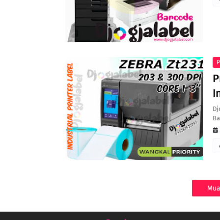
P
P
I
Dj
Ba
Mua