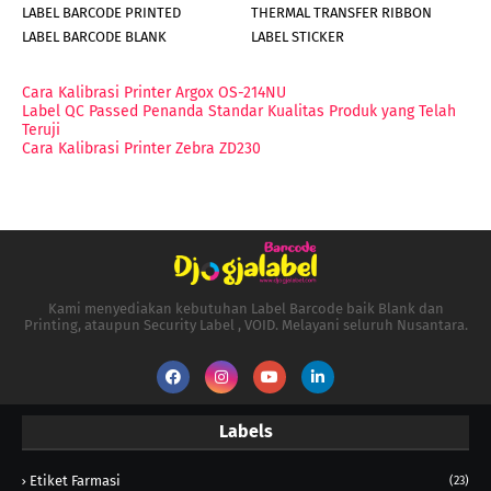
LABEL BARCODE PRINTED
THERMAL TRANSFER RIBBON
LABEL BARCODE BLANK
LABEL STICKER
Cara Kalibrasi Printer Argox OS-214NU
Label QC Passed Penanda Standar Kualitas Produk yang Telah
Teruji
Cara Kalibrasi Printer Zebra ZD230
Kami menyediakan kebutuhan Label Barcode baik Blank dan
Printing, ataupun Security Label , VOID. Melayani seluruh Nusantara.
Labels
Etiket Farmasi
(23)