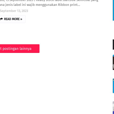
na jenis label ini wajib menggunakan Ribbon print…
September 13, 2023
READ MORE »
t postingan lainnya