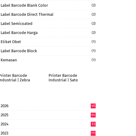
Label Barcode Blank Color
(2)
Label Barcode Direct Thermal
(2)
Label Semicoated
(2)
Label Barcode Harga
(2)
Etiket Obet
(1)
Label Barcode Block
(1)
Kemasan
(1)
Printer Barcode
Printer Barcode
Industrial | Zebra
Industrial | Sato
2026
40
9
2025
64
7
2024
53
9
2023
111