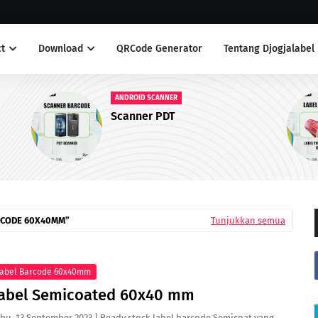
t
Download
QRCode Generator
Tentang Djogjalabel
LABEL ANTI AIR
Label Yupo Warna Merah
RCODE 60X40MM
Tunjukkan semua
abel Barcode 60x40mm
abel Semicoated 60x40 mm
bu, 13 September 2023 | Ready stock label barcode Semicoat yang