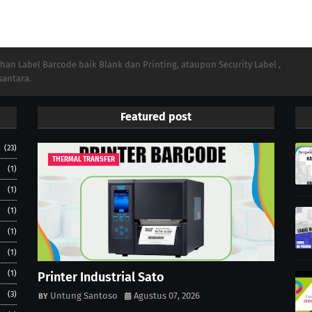
n Label Barcode baik Blank dan Printing, ataupun Security Label ,
santara.
Featured post
(23)
THERMAL TRANSFER
(1)
(1)
(1)
(1)
(1)
(1)
Printer Industrial Sato
(3)
Untung Santoso
Agustus 07, 2026