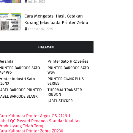
Juli 24, 2025
Cara Mengatasi Hasil Cetakan
Kurang Jelas pada Printer Zebra
Februari 07, 2025
HALAMAN
Beranda
Printer Sato HR2 Series
PRINTER BARCODE SATO
PRINTER BARCODE SATO
M84Pro
WS4
Printer Industri Sato
PRINTER CL4NX PLUS
CL6NX
SERIES
LABEL BARCODE PRINTED
THERMAL TRANSFER
RIBBON
LABEL BARCODE BLANK
LABEL STICKER
Cara Kalibrasi Printer Argox OS-214NU
Label QC Passed Penanda Standar Kualitas
Produk yang Telah Teruji
Cara Kalibrasi Printer Zebra ZD230