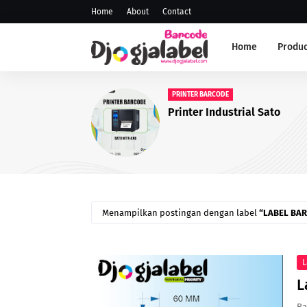
Home
About
Contact
Home
Produc
ANDROID SCANNER
Scanner PDT
Menampilkan postingan dengan label
LABEL BA
L
L
Ra