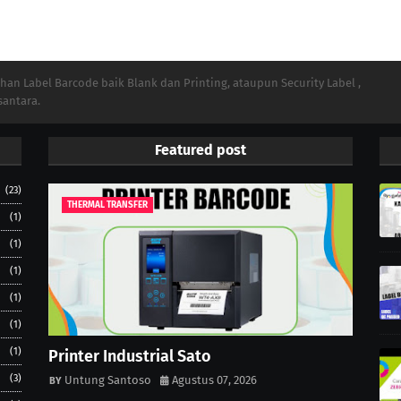
n Label Barcode baik Blank dan Printing, ataupun Security Label ,
santara.
Featured post
(23)
THERMAL TRANSFER
(1)
(1)
(1)
(1)
(1)
(1)
Printer Industrial Sato
(3)
Untung Santoso
Agustus 07, 2026