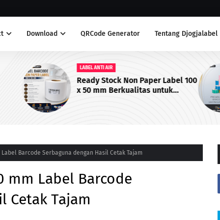
t
Download
QRCode Generator
Tentang Djogjalabel
LABEL ANTI AIR
Ready Stock Non Paper Label 100
x 50 mm Berkualitas untuk
Printer Barcode
 Label Barcode Serbaguna dengan Hasil Cetak Tajam
50 mm Label Barcode
l Cetak Tajam