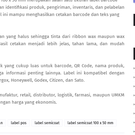
 100 x 50 mm merupakan salah satu ukuran label barcode
 identifikasi produk, pengiriman, inventaris, dan pelabelan
el ini mampu menghasilkan cetakan barcode dan teks yang
aan yang halus sehingga tinta dari ribbon wax maupun wax
sil cetakan menjadi lebih jelas, tahan lama, dan mudah
k yang cukup luas untuk barcode, QR Code, nama produk,
ga informasi penting lainnya. Label ini kompatibel dengan
rgox, Honeywell, Godex, Citizen, dan Sato.
aktur, retail, distributor, logistik, farmasi, maupun UMKM
engan harga yang ekonomis.
an
label pos
label semicoat
label semicoat 100 x 50 mm