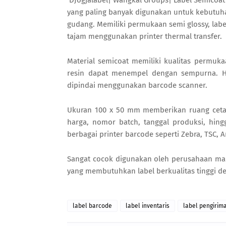
DJogjalabel| Wangkal Groups| Label Semicoat
yang paling banyak digunakan untuk kebutuhan
gudang. Memiliki permukaan semi glossy, lab
tajam menggunakan printer thermal transfer.
Material semicoat memiliki kualitas permuk
resin dapat menempel dengan sempurna. Ha
dipindai menggunakan barcode scanner.
Ukuran 100 x 50 mm memberikan ruang ceta
harga, nomor batch, tanggal produksi, hing
berbagai printer barcode seperti Zebra, TSC, A
Sangat cocok digunakan oleh perusahaan manuf
yang membutuhkan label berkualitas tinggi d
label barcode
label inventaris
label pengirim