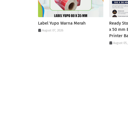
Label Yupo Warna Merah
Ready Sto
x 50 mm B
August 07, 2026
Printer B
August 05,