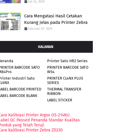
Juli 24, 2025
Cara Mengatasi Hasil Cetakan
Kurang Jelas pada Printer Zebra
Februari 07, 2025
HALAMAN
Beranda
Printer Sato HR2 Series
PRINTER BARCODE SATO
PRINTER BARCODE SATO
M84Pro
WS4
Printer Industri Sato
PRINTER CL4NX PLUS
CL6NX
SERIES
LABEL BARCODE PRINTED
THERMAL TRANSFER
RIBBON
LABEL BARCODE BLANK
LABEL STICKER
Cara Kalibrasi Printer Argox OS-214NU
Label QC Passed Penanda Standar Kualitas
Produk yang Telah Teruji
Cara Kalibrasi Printer Zebra ZD230