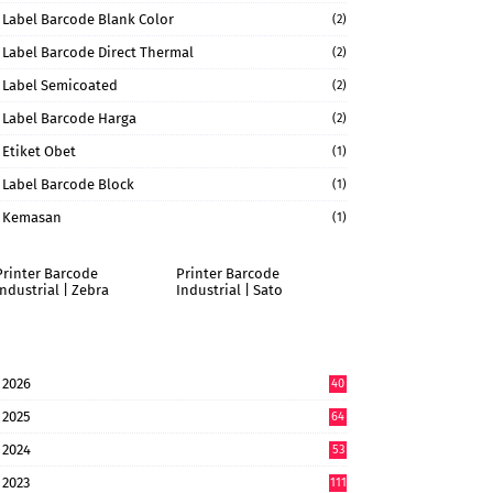
Label Barcode Blank Color
(2)
Label Barcode Direct Thermal
(2)
Label Semicoated
(2)
Label Barcode Harga
(2)
Etiket Obet
(1)
Label Barcode Block
(1)
Kemasan
(1)
Printer Barcode
Printer Barcode
Industrial | Zebra
Industrial | Sato
2026
40
9
2025
64
7
2024
53
9
2023
111