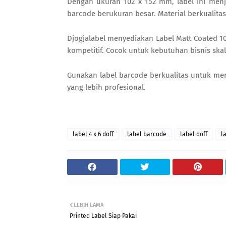
Dengan ukuran 102 x 152 mm, label ini men
barcode berukuran besar. Material berkualita
Djogjalabel menyediakan Label Matt Coated 1
kompetitif. Cocok untuk kebutuhan bisnis skala
Gunakan label barcode berkualitas untuk me
yang lebih profesional.
label 4 x 6 doff
label barcode
label doff
l
LEBIH LAMA
Printed Label Siap Pakai