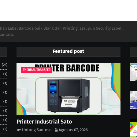
n Label Barcode baik Blank dan Printing, ataupun Security Label ,
santara.
Featured post
(23)
THERMAL TRANSFER
(1)
(1)
(1)
(1)
(1)
(1)
Printer Industrial Sato
(3)
Untung Santoso
Agustus 07, 2026