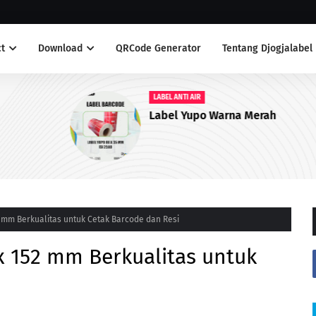
t
Download
QRCode Generator
Tentang Djogjalabel
LABEL ANTI AIR
Label Yupo Warna Merah
2 mm Berkualitas untuk Cetak Barcode dan Resi
x 152 mm Berkualitas untuk
i