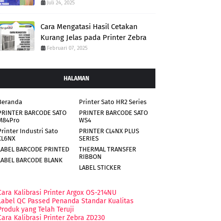
Juli 24, 2025
Cara Mengatasi Hasil Cetakan
Kurang Jelas pada Printer Zebra
Februari 07, 2025
HALAMAN
Beranda
Printer Sato HR2 Series
PRINTER BARCODE SATO
PRINTER BARCODE SATO
M84Pro
WS4
Printer Industri Sato
PRINTER CL4NX PLUS
CL6NX
SERIES
LABEL BARCODE PRINTED
THERMAL TRANSFER
RIBBON
LABEL BARCODE BLANK
LABEL STICKER
Cara Kalibrasi Printer Argox OS-214NU
Label QC Passed Penanda Standar Kualitas
Produk yang Telah Teruji
Cara Kalibrasi Printer Zebra ZD230