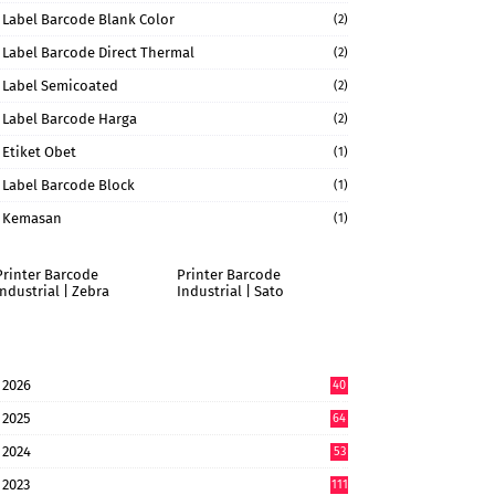
Label Barcode Blank Color
(2)
Label Barcode Direct Thermal
(2)
Label Semicoated
(2)
Label Barcode Harga
(2)
Etiket Obet
(1)
Label Barcode Block
(1)
Kemasan
(1)
Printer Barcode
Printer Barcode
Industrial | Zebra
Industrial | Sato
2026
40
9
2025
64
7
2024
53
9
2023
111