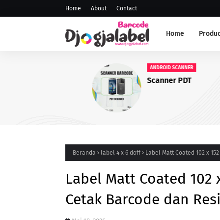
Home
About
Contact
Home
Produc
ANDROID SCANNER
Scanner PDT
Beranda
label 4 x 6 doff
Label Matt Coated 102 x 15
Label Matt Coated 102 
Cetak Barcode dan Res