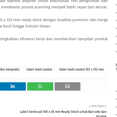
jadi standar populer untuk kebutuhan resi pengiriman dan
s membantu proses scanning menjadi lebih cepat dan akurat.
02 x 152 mm ready stock dengan kualitas premium dan harga
 kecil hingga industri besar.
ningkatkan efisiensi kerja dan memberikan tampilan produk
abel ekspedisi
label matt coated
label matt coated 102 x 152 mm
LEBIH BARU
Label Semicoat 100 x 50 mm Ready Stock untuk Barcode dan
Produk