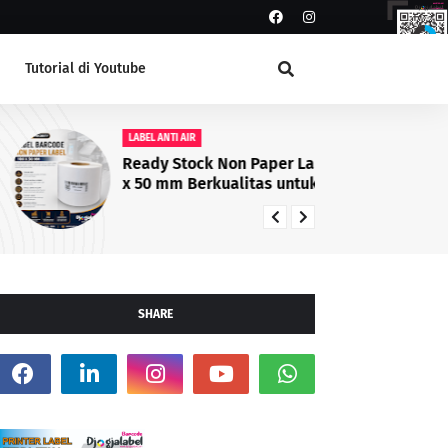
Tutorial di Youtube
LABEL ANTI AIR
LA
Ready Stock Non Paper Label 100
Ti
x 50 mm Berkualitas untuk
de
Printer Barcode
Pr
SHARE