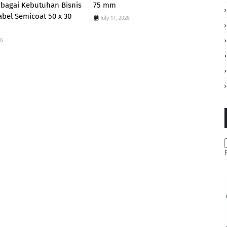
rbagai Kebutuhan Bisnis
75 mm
bel Semicoat 50 x 30
July 17, 2026
26