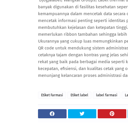
Djogjalabel| Wangkal Groups| Label thermal u
banyak digunakan di fasilitas kesehatan seper
kemampuannya dalam mencetak data secara ce
mencetak informasi penting seperti identitas 
membutuhkan kejelasan dan ketepatan tinggi. 
memerlukan ribbon tambahan sehingga lebih pr
Ukurannya yang cukup luas memungkinkan pen
QR code untuk mendukung sistem administrasi y
cetaknya tajam dengan kontras yang jelas seh
rekat yang baik pada berbagai media seperti
kecepatan, efisiensi, dan kualitas cetak yang 
menunjang kelancaran proses administrasi da
Etiket Farmasi
Etiket label
label farmasi
L