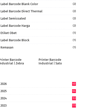
Label Barcode Blank Color
(2)
Label Barcode Direct Thermal
(2)
Label Semicoated
(2)
Label Barcode Harga
(2)
Etiket Obet
(1)
Label Barcode Block
(1)
Kemasan
(1)
Printer Barcode
Printer Barcode
Industrial | Zebra
Industrial | Sato
2026
40
6
2025
64
7
2024
53
9
2023
111