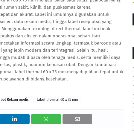
kuran 60 x 75 mm menjadi salah satu solusi pelabelan yang
ti rumah sakit, klinik, dan puskesmas karena
pat dan akurat. Label ini umumnya digunakan untuk
pasien, data rekam medis, hingga label resep obat yang
Menggunakan teknologi direct thermal, label ini tidak
aktis dan efisien dalam operasional sehari-hari.
cetakan informasi secara lengkap, termasuk barcode atau
ang lebih modern dan terintegrasi. Selain itu, hasil
ingga mudah dibaca oleh tenaga medis, serta memiliki daya
 kertas, plastik, maupun kemasan obat. Dengan kombinasi
optimal, label thermal 60 x 75 mm menjadi pilihan tepat untuk
n pelayanan di bidang kesehatan.
abel Rekam medis
label thermal 60 x 75 mm