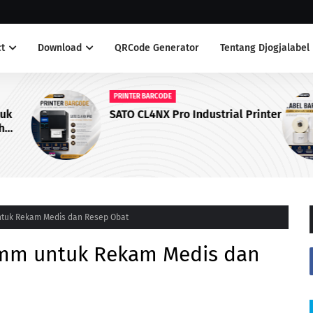
t
Download
QRCode Generator
Tentang Djogjalabel
PRINTER BARCODE
duk
SATO CL4NX Pro Industrial Printer
h
ntuk Rekam Medis dan Resep Obat
 mm untuk Rekam Medis dan