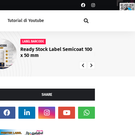
Tutorial di Youtube
LABEL BARCODE
LA
Ready Stock Label Semicoat 100
La
x 50 mm
da
SHARE