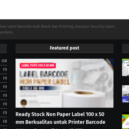
n Label Barcode baik Blank dan Printing, ataupun Security Label ,
santara.
Featured post
(23)
LABEL YUPO 100 X 50 MM
(1)
(1)
(1)
(1)
(1)
(1)
Ready Stock Non Paper Label 100 x 50
mm Berkualitas untuk Printer Barcode
(3)