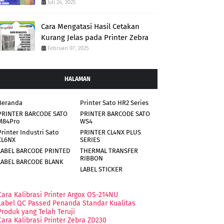
Juli 24, 2025
Cara Mengatasi Hasil Cetakan
Kurang Jelas pada Printer Zebra
Februari 07, 2025
HALAMAN
Beranda
Printer Sato HR2 Series
PRINTER BARCODE SATO
PRINTER BARCODE SATO
M84Pro
WS4
Printer Industri Sato
PRINTER CL4NX PLUS
CL6NX
SERIES
LABEL BARCODE PRINTED
THERMAL TRANSFER
RIBBON
LABEL BARCODE BLANK
LABEL STICKER
Cara Kalibrasi Printer Argox OS-214NU
Label QC Passed Penanda Standar Kualitas
Produk yang Telah Teruji
Cara Kalibrasi Printer Zebra ZD230