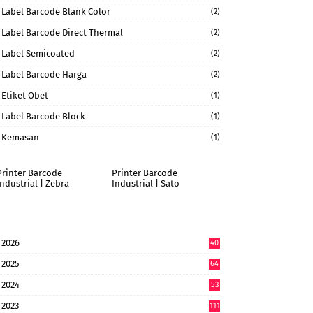
Label Barcode Blank Color
(2)
Label Barcode Direct Thermal
(2)
Label Semicoated
(2)
Label Barcode Harga
(2)
Etiket Obet
(1)
Label Barcode Block
(1)
Kemasan
(1)
Printer Barcode
Printer Barcode
Industrial | Zebra
Industrial | Sato
2026
40
9
2025
64
7
2024
53
9
2023
111