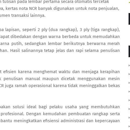
 tulisan pada lembar pertama secara otomatis tercetak
ya, kertas nota NCR banyak digunakan untuk nota penjualan,
kumen transaksi lainnya.
apisan, seperti 2 ply (dua rangkap), 3 ply (tiga rangkap),
ng dapat dibedakan dengan warna berbeda untuk memudahkan
arna putih, sedangkan lembar berikutnya berwarna merah
han. Hasil salinannya tetap jelas dan rapi selama penulisan
gat efisien karena menghemat waktu dan menjaga kerapihan
uk penulisan manual maupun dicetak menggunakan mesin
s NCR juga ramah operasional karena tidak meninggalkan bekas
pakan solusi ideal bagi pelaku usaha yang membutuhkan
an profesional. Dengan kemudahan pembuatan rangkap serta
bantu meningkatkan efisiensi administrasi dan kepercayaan