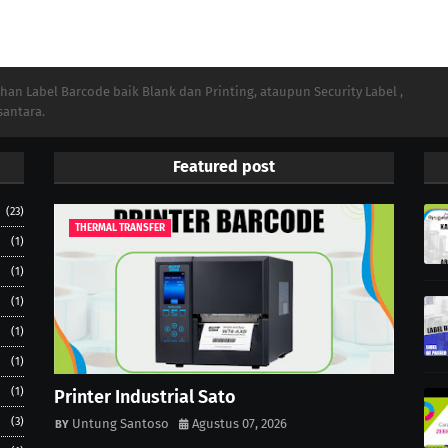
n Label Barcode baik Blank dan Printing, ataupun Security Label ,
santara.
Featured post
(23)
THERMAL TRANSFER
(1)
(1)
(1)
(1)
(1)
(1)
Printer Industrial Sato
(3)
Untung Santoso
Agustus 07, 2026