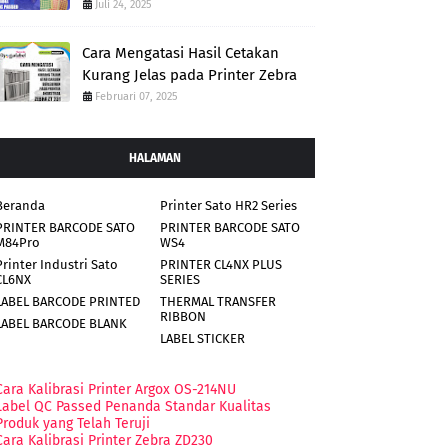
Juli 24, 2025
Cara Mengatasi Hasil Cetakan
Kurang Jelas pada Printer Zebra
Februari 07, 2025
HALAMAN
Beranda
Printer Sato HR2 Series
PRINTER BARCODE SATO
PRINTER BARCODE SATO
M84Pro
WS4
Printer Industri Sato
PRINTER CL4NX PLUS
CL6NX
SERIES
LABEL BARCODE PRINTED
THERMAL TRANSFER
RIBBON
LABEL BARCODE BLANK
LABEL STICKER
Cara Kalibrasi Printer Argox OS-214NU
Label QC Passed Penanda Standar Kualitas
Produk yang Telah Teruji
Cara Kalibrasi Printer Zebra ZD230