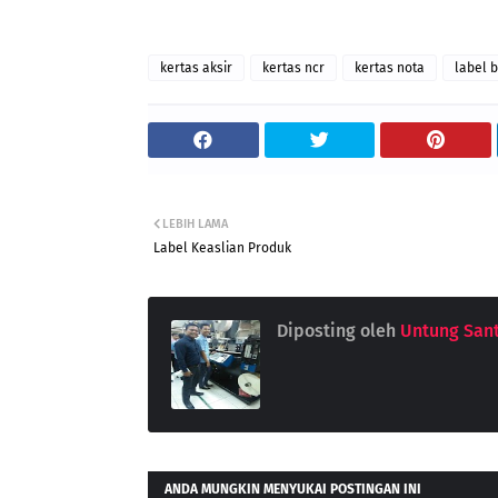
kertas aksir
kertas ncr
kertas nota
label 
LEBIH LAMA
Label Keaslian Produk
Diposting oleh
Untung San
ANDA MUNGKIN MENYUKAI POSTINGAN INI