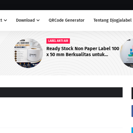
t
Download
QRCode Generator
Tentang Djogjalabel
LABEL ANTI AIR
Ready Stock Non Paper Label 100
x 50 mm Berkualitas untuk
Printer Barcode