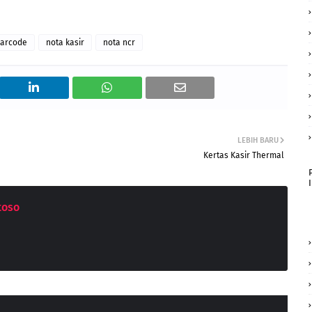
barcode
nota kasir
nota ncr
LEBIH BARU
Kertas Kasir Thermal
toso