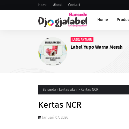
Home
About
Contact
Home
Produc
LABEL ANTI AIR
Label Yupo Warna Merah
Beranda
kertas aksir
Kertas NCR
Kertas NCR
Januari 07, 2026