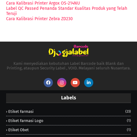
Cara Kalibrasi Printer Argox OS-214NU
Label QC Passed Penanda Standar Kualitas Produk yang Telah
Teruji
Cara Kalibrasi Printer Zebra ZD230
Kami menyediakan kebutuhan Label Barcode baik Blank dan
Printing, ataupun Security Label , VOID. Melayani seluruh Nusantara.
Labels
Etiket Farmasi
(23)
Etiket Farmasi Logo
(1)
Etiket Obet
(1)