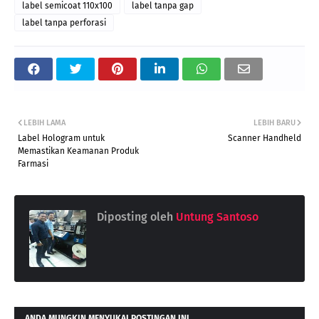
label semicoat 110x100
label tanpa gap
label tanpa perforasi
LEBIH LAMA
LEBIH BARU
Label Hologram untuk
Scanner Handheld
Memastikan Keamanan Produk
Farmasi
Diposting oleh
Untung Santoso
ANDA MUNGKIN MENYUKAI POSTINGAN INI