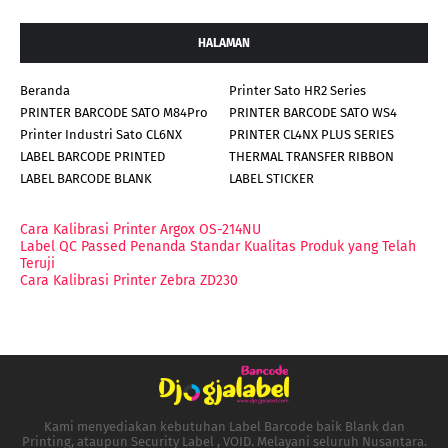
HALAMAN
Beranda
Printer Sato HR2 Series
PRINTER BARCODE SATO M84Pro
PRINTER BARCODE SATO WS4
Printer Industri Sato CL6NX
PRINTER CL4NX PLUS SERIES
LABEL BARCODE PRINTED
THERMAL TRANSFER RIBBON
LABEL BARCODE BLANK
LABEL STICKER
Cara Kalibrasi Printer Argox OS-214NU
Label QC Passed Penanda Standar Kualitas Produk yang Telah
Teruji
Cara Kalibrasi Printer Zebra ZD230
Kami menyediakan kebutuhan Label Barcode baik Blank dan
Printing, ataupun Security Label , VOID. Melayani seluruh Nusantara.