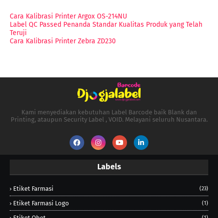
Cara Kalibrasi Printer Argox OS-214NU
Label QC Passed Penanda Standar Kualitas Produk yang Telah
Teruji
Cara Kalibrasi Printer Zebra ZD230
Kami menyediakan kebutuhan Label Barcode baik Blank dan
Printing, ataupun Security Label , VOID. Melayani seluruh Nusantara.
Labels
Etiket Farmasi
(23)
Etiket Farmasi Logo
(1)
Etiket Obet
(1)