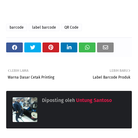
barcode
label barcode
QR Code
LEBIH LAMA
LEBIH BARU
Warna Dasar Cetak Printing
Label Barcode Produk
Diposting oleh
Untung Santoso