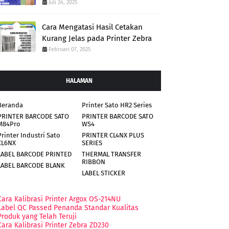
Juli 24, 2025
Cara Mengatasi Hasil Cetakan
Kurang Jelas pada Printer Zebra
Februari 07, 2025
HALAMAN
Beranda
Printer Sato HR2 Series
PRINTER BARCODE SATO
PRINTER BARCODE SATO
M84Pro
WS4
Printer Industri Sato
PRINTER CL4NX PLUS
CL6NX
SERIES
LABEL BARCODE PRINTED
THERMAL TRANSFER
RIBBON
LABEL BARCODE BLANK
LABEL STICKER
Cara Kalibrasi Printer Argox OS-214NU
Label QC Passed Penanda Standar Kualitas
Produk yang Telah Teruji
Cara Kalibrasi Printer Zebra ZD230