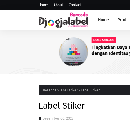
Home
About
Contact
Home
Produc
LABEL BARCODE
Tingkatkan Daya Tarik Pro
dengan Identitas yang Lebi
Profesional
Beranda
label stiker
Label Stiker
Label Stiker
Desember 06, 2022