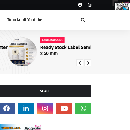
Tutorial di Youtube
LABEL BARCODE
LA
Ready Stock Label Semicoat 100
La
x 50 mm
da
SHARE