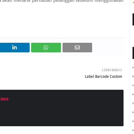
nya akan menarik perhatian pelanggan sebelum menggunakan
LEBIH BARU
Label Barcode Custom
toso