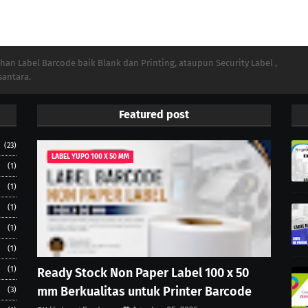
n Label Barcode baik Blank dan Printing, ataupun Security Label ,
santara.
Featured post
(23)
LABEL YUPO 100 X 50 MM
(1)
(1)
(1)
(1)
(1)
(1)
Ready Stock Non Paper Label 100 x 50
mm Berkualitas untuk Printer Barcode
(3)