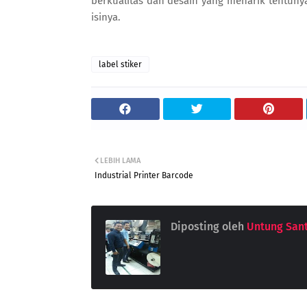
berkualitas dan desain yang menarik tentu
isinya.
label stiker
LEBIH LAMA
Industrial Printer Barcode
Diposting oleh
Untung San