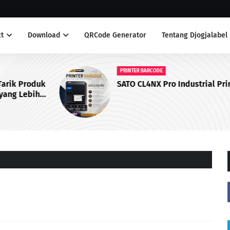
t
Download
QRCode Generator
Tentang Djogjalabel
PRINTER BARCODE
duk
SATO CL4NX Pro Industrial Printer
h