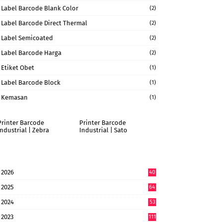
Label Barcode Blank Color
(2)
Label Barcode Direct Thermal
(2)
Label Semicoated
(2)
Label Barcode Harga
(2)
Etiket Obet
(1)
Label Barcode Block
(1)
Kemasan
(1)
Printer Barcode
Printer Barcode
Industrial | Zebra
Industrial | Sato
2026
40
6
2025
64
7
2024
53
9
2023
111