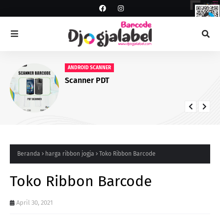
ANDROID SCANNER
Scanner PDT
Beranda
harga ribbon jogja
Toko Ribbon Barcode
Toko Ribbon Barcode
April 30, 2021