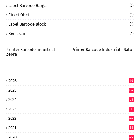
Label Barcode Harga
(2)
Etiket Obet
(1)
Label Barcode Block
(1)
Kemasan
(1)
Printer Barcode Industrial |
Printer Barcode Industrial | Sato
Zebra
2026
40
9
2025
64
7
2024
53
9
2023
111
2022
44
7
2021
53
2020
45