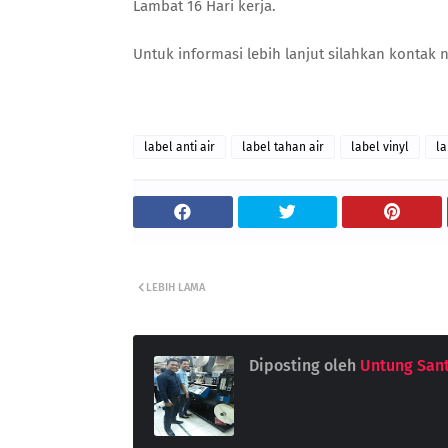
Lambat 16 Hari kerja.
Untuk informasi lebih lanjut silahkan kontak 
label anti air
label tahan air
label vinyl
la
LEBIH LAMA
Diposting oleh
Untung San