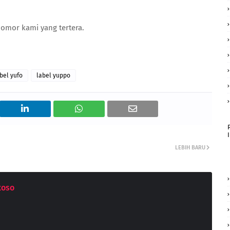
nomor kami yang tertera.
bel yufo
label yuppo
LEBIH BARU
toso