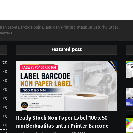
n Label Barcode baik Blank dan Printing, ataupun Security Label ,
santara.
Featured post
(23)
LABEL YUPO 100 X 50 MM
(1)
(1)
(1)
(1)
(1)
(1)
Ready Stock Non Paper Label 100 x 50
mm Berkualitas untuk Printer Barcode
(3)