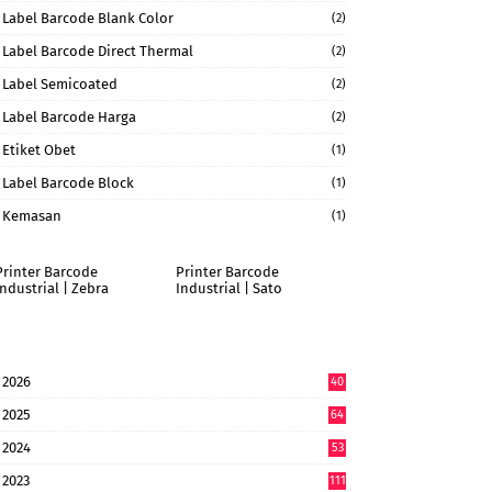
Label Barcode Blank Color
(2)
Label Barcode Direct Thermal
(2)
Label Semicoated
(2)
Label Barcode Harga
(2)
Etiket Obet
(1)
Label Barcode Block
(1)
Kemasan
(1)
Printer Barcode
Printer Barcode
Industrial | Zebra
Industrial | Sato
2026
40
6
2025
64
7
2024
53
9
2023
111