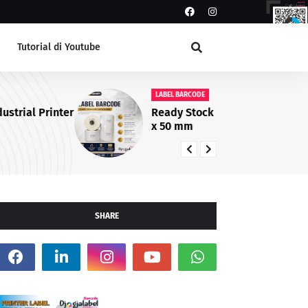
Tutorial di Youtube
LABEL BARCODE
LA
Ready Stock Label Semicoat 100
La
x 50 mm
da
SHARE