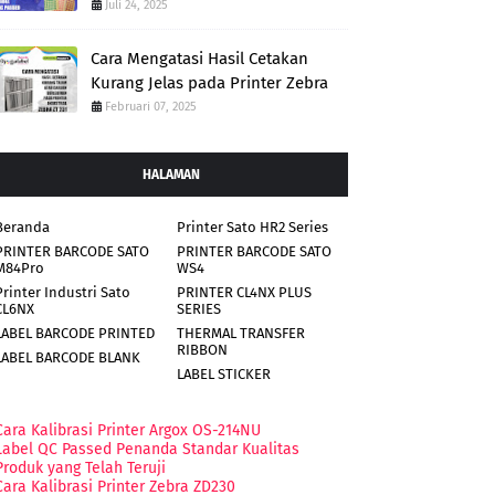
Juli 24, 2025
Cara Mengatasi Hasil Cetakan
Kurang Jelas pada Printer Zebra
Februari 07, 2025
HALAMAN
Beranda
Printer Sato HR2 Series
PRINTER BARCODE SATO
PRINTER BARCODE SATO
M84Pro
WS4
Printer Industri Sato
PRINTER CL4NX PLUS
CL6NX
SERIES
LABEL BARCODE PRINTED
THERMAL TRANSFER
RIBBON
LABEL BARCODE BLANK
LABEL STICKER
Cara Kalibrasi Printer Argox OS-214NU
Label QC Passed Penanda Standar Kualitas
Produk yang Telah Teruji
Cara Kalibrasi Printer Zebra ZD230