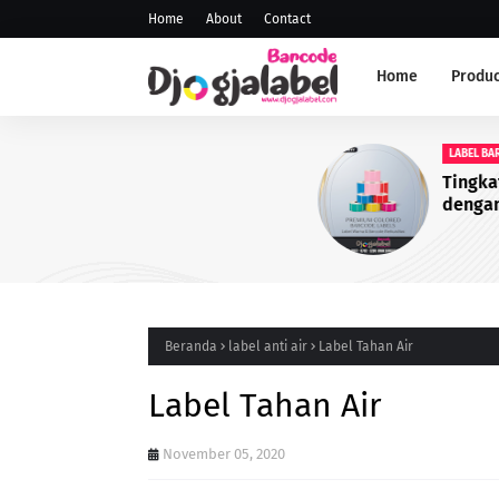
Home
About
Contact
Home
Produc
LABEL BARCODE
Tingkatkan Daya Tarik Pro
dengan Identitas yang Lebi
Profesional
Beranda
label anti air
Label Tahan Air
Label Tahan Air
November 05, 2020