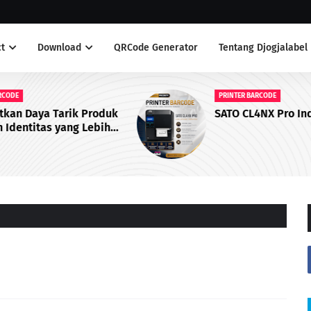
t
Download
QRCode Generator
Tentang Djogjalabel
PRINTER BARCODE
duk
SATO CL4NX Pro Industrial Printer
h